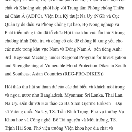
chất và Khoáng sản phối hợp với Trung tâm Phòng chống Thiên
tai Châu Á (ADPC), Viện Địa Kỹ thuật Na Uy (NGI) và Cục
Quản lý đê điều và Phòng chống lụt bão, Bộ Nông nghiệp và
Phát triển nông thôn đã tổ chức Hội thảo khu vực lần thứ 3 trong
chương trình Điều tra và củng cố các đê chống lũ xung yếu cho
các nước trong khu vực Nam và Đông Nam Á (tên tiếng Anh:
3rd Regional Meeting under Regional Program for Investigation
and Strengthening of Vulnerable Flood Protection Dikes in South
and Southeast Asian Countries (REG-PRO-DIKES)).
Hội thảo thu hút sự tham dự của các đại biểu và khách mời trong
và ngoài nước như Bangladesh, Myanmar, Sri Lanka, Thái Lan,
Na Uy. Đến dự với Hội thảo có Bà Siren Gjerme Eriksen – Đại
sứ Vương quốc Na Uy, TS. Trần Bình Trọng, Phó vụ trưởng Vụ
Khoa học và Công nghệ, Bộ Tài nguyên và Môi trường, TS.
Trịnh Hải Sơn, Phó viện trưởng Viện khoa học địa chất và