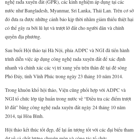
nghệ rađa xuyên đất (GPR), các kinh nghiệm áp dụng tại các
nước như Bangladesh, Myanmar, Sri Lanka, Thái Lan. Trên cơ sở
đó đưa ra được những cảnh báo kịp thời nhằm giảm thiểu thiệt hại
có thể gây ra bởi lũ lụt và trượt lở đất cho người dân và chính
quyền địa phương.
Sau buổi Hội thảo tại Hà Nội, phía ADPC và NGI đã tiến hành
trình diễn việc áp dụng công nghệ rada xuyên đất để xác định
nhanh và chính xác các vị trí xung yếu trên thân đê tại đê sông
Phó Đáy, tỉnh Vĩnh Phúc trong ngày 23 tháng 10 năm 2014.
Trong khuôn khổ hội thảo, Viện cũng phối hợp với ADPC và
NGI tổ chức lớp tập huấn trong nước về “Điều tra các điểm trượt
lở đất” bằng công nghệ rada xuyên đất ngày 24 tháng 10 năm
2014, tại Hòa Bình.
Hội thảo kết thúc tốt đẹp, để lại ấn tượng tốt với các đại biểu tham
dự về cả chất lượng chuyên môn và công tác tổ chức.