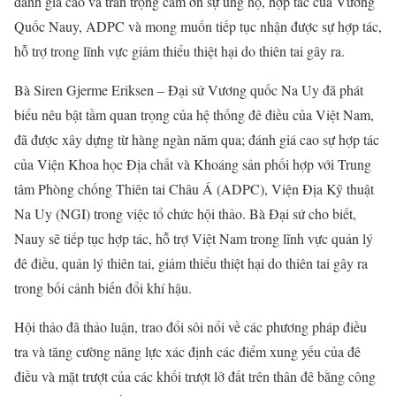
đánh giá cao và trân trọng cảm ơn sự ủng hộ, hợp tác của Vương
Quốc Nauy, ADPC và mong muốn tiếp tục nhận được sự hợp tác,
hỗ trợ trong lĩnh vực giảm thiểu thiệt hại do thiên tai gây ra.
Bà Siren Gjerme Eriksen – Đại sứ Vương quốc Na Uy đã phát
biểu nêu bật tầm quan trọng của hệ thống đê điều của Việt Nam,
đã được xây dựng từ hàng ngàn năm qua; đánh giá cao sự hợp tác
của Viện Khoa học Địa chất và Khoáng sản phối hợp với Trung
tâm Phòng chống Thiên tai Châu Á (ADPC), Viện Địa Kỹ thuật
Na Uy (NGI) trong việc tổ chức hội thảo. Bà Đại sứ cho biết,
Nauy sẽ tiếp tục hợp tác, hỗ trợ Việt Nam trong lĩnh vực quản lý
đê điều, quản lý thiên tai, giảm thiểu thiệt hại do thiên tai gây ra
trong bối cảnh biến đổi khí hậu.
Hội thảo đã thảo luận, trao đổi sôi nổi về các phương pháp điều
tra và tăng cường năng lực xác định các điểm xung yếu của đê
điều và mặt trượt của các khối trượt lở đất trên thân đê bằng công