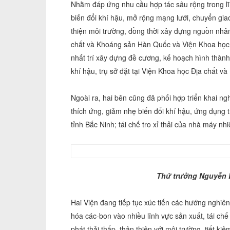
Nhằm đáp ứng nhu cầu hợp tác sâu rộng trong l
biến đổi khí hậu, mở rộng mạng lưới, chuyển gia
thiện môi trường, đồng thời xây dựng nguồn nhâ
chất và Khoáng sản Hàn Quốc và Viện Khoa học 
nhất trí xây dựng đề cương, kế hoạch hình thà
khí hậu, trụ sở đặt tại Viện Khoa học Địa chất v
Ngoài ra, hai bên cũng đã phối hợp triển khai n
thích ứng, giảm nhẹ biến đổi khí hậu, ứng dụng t
tỉnh Bắc Ninh; tái chế tro xỉ thải của nhà máy nh
Thứ trưởng Nguyễn Li
Hai Viện đang tiếp tục xúc tiến các hướng nghi
hóa các-bon vào nhiều lĩnh vực sản xuất, tái c
phát thải thấp, thân thiện với môi trường, tiết k