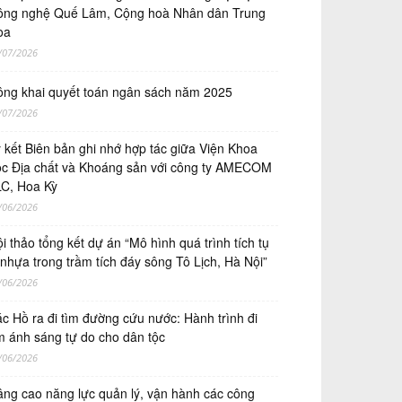
ng nghệ Quế Lâm, Cộng hoà Nhân dân Trung
oa
/07/2026
ng khai quyết toán ngân sách năm 2025
/07/2026
́ kết Biên bản ghi nhớ hợp tác giữa Viện Khoa
̣c Địa chất và Khoáng sản với công ty AMECOM
C, Hoa Kỳ
/06/2026
i thảo tổng kết dự án “Mô hình quá trình tích tụ
 nhựa trong trầm tích đáy sông Tô Lịch, Hà Nội”
/06/2026
c Hồ ra đi tìm đường cứu nước: Hành trình đi
m ánh sáng tự do cho dân tộc
/06/2026
ng cao năng lực quản lý, vận hành các công