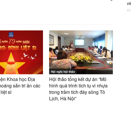
vi
01
Hội nghị hội thảo
 Viện Khoa học Địa
Hội thảo tổng kết dự án “Mô
hoáng sản tri ân các
hình quá trình tích tụ vi nhựa
iệt sĩ
trong trầm tích đáy sông Tô
Lịch, Hà Nội”