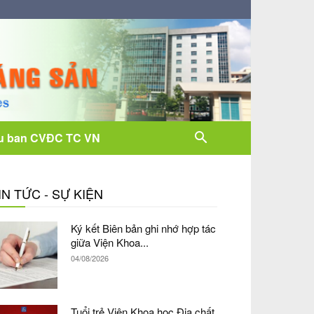
u ban CVĐC TC VN
IN TỨC - SỰ KIỆN
Ký kết Biên bản ghi nhớ hợp tác
giữa Viện Khoa...
04/08/2026
Tuổi trẻ Viện Khoa học Địa chất