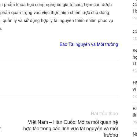
sản phẩm khoa học công nghệ có giá trị cao, tiệm cận được
Cô
H
óp phần quan trọng vào việc thực hiện chiến lược chủ động
22
g, quản lý và sử dụng hợp lý tài nguyên thiên nhiên phục vụ
m.
Cô
15
Báo Tài nguyên và Môi trường
Ky
ho
LL
30
Hộ
X
Linkedin
vi
17
Bá
Bài tiếp theo
tì
Việt Nam – Hàn Quốc: Mở ra mối quan hệ
08
t
hợp tác trong các lĩnh vực tài nguyên và môi
Nâ
trường