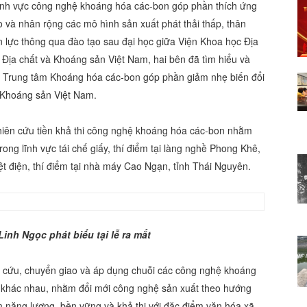
ĩnh vực công nghệ khoáng hóa các-bon góp phần thích ứng
o và nhân rộng các mô hình sản xuất phát thải thấp, thân
n lực thông qua đào tạo sau đại học giữa Viện Khoa học Địa
Địa chất và Khoáng sản Việt Nam, hai bên đã tìm hiểu và
nh Trung tâm Khoáng hóa các-bon góp phần giảm nhẹ biến đổi
à Khoáng sản Việt Nam.
ghiên cứu tiền khả thi công nghệ khoáng hóa các-bon nhằm
rong lĩnh vực tái chế giấy, thí điểm tại làng nghề Phong Khê,
iệt điện, thí điểm tại nhà máy Cao Ngạn, tỉnh Thái Nguyên.
nh Ngọc phát biểu tại lễ ra mắt
ên cứu, chuyển giao và áp dụng chuỗi các công nghệ khoáng
hế khác nhau, nhằm đổi mới công nghệ sản xuất theo hướng
iệm năng lượng, bền vững và khả thi với đặc điểm văn hóa xã