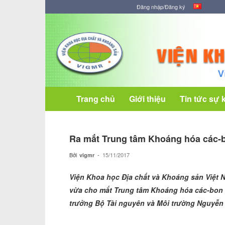
Đăng nhập/Đăng ký
Viện
Khoa
học
Địa
chất
và
Khoáng
Trang chủ
Giới thiệu
Tin tức sự 
sản
Ra mắt Trung tâm Khoáng hóa các-bo
Bởi
-
15/11/2017
vigmr
Viện Khoa học Địa chất và Khoáng sản Việt 
vừa cho
mắt Trung tâm Khoáng hóa các-bon gi
trưởng Bộ Tài nguyên và Môi trường Nguyễn