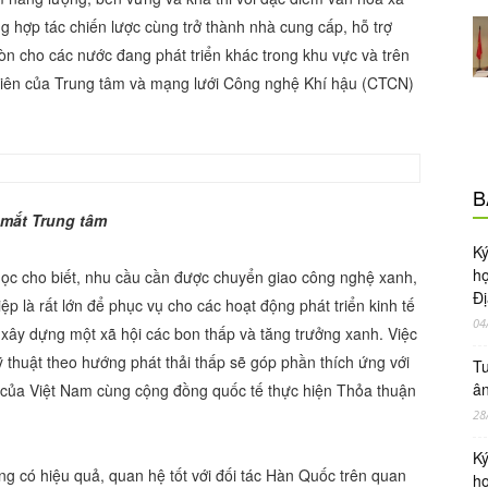
ng hợp tác chiến lược cùng trở thành nhà cung cấp, hỗ trợ
n cho các nước đang phát triển khác trong khu vực và trên
h viên của Trung tâm và mạng lưới Công nghệ Khí hậu (CTCN)
B
 mắt Trung tâm
Ky
ho
Ngọc cho biết, nhu cầu cần được chuyển giao công nghệ xanh,
Đị
p là rất lớn để phục vụ cho các hoạt động phát triển kinh tế
04
, xây dựng một xã hội các bon thấp và tăng trưởng xanh. Việc
ỹ thuật theo hướng phát thải thấp sẽ góp phần thích ứng với
Tu
ân
ệm của Việt Nam cùng cộng đồng quốc tế thực hiện Thỏa thuận
28
Ky
 có hiệu quả, quan hệ tốt với đối tác Hàn Quốc trên quan
ho