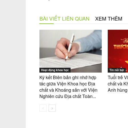
BÀI VIẾT LIÊN QUAN
XEM THÊM
Hoạt động khoa học
Tin nổi bật
Ký kết Biên bản ghi nhớ hợp
Tuổi trẻ
tác giữa Viện Khoa học Địa
chất và K
chất và Khoáng sản với Viện
Anh hùng l
Nghiên cứu Địa chất Toàn...