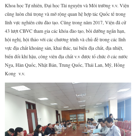
Khoa học Tự nhiên, Đại học Tài nguyên và Môi trường v.v. Viện
cũng luôn chú trọng và mở rộng quan hệ hợp tác Quốc tế trong
lĩnh vực nghiên cứu đào tạo. Cũng trong năm 2017, Viện đã cử
43 lượt CBVC tham gia các khóa đào tạo, bồi dưỡng ngắn hạn,
hội nghị, hội thảo với các chương trình và chủ đề trong các lĩnh
vực địa chất khoáng sản, khai thác, tai biến địa chất, địa nhiệt,
biến đổi khí hậu, công viên địa chất v.v được tổ chức ở các nước
Nga, Hàn Quốc, Nhật Bản, Trung Quốc, Thái Lan, Mỹ, Hồng
Kong v.v.