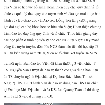
Định hướng nhiệm vụ trong năm 2018, công tác đào tạo SĐH
của Viện sẽ tiếp tục bổ sung, hoàn thiện quy chế, quy định về tổ
chức và quản lý theo quy chế tuyển sinh và đào tạo mới được ban
hành của Bộ Giáo dục và Đào tạo. Đồng thời tăng cường năng
lực đội ngũ cán bộ khoa học cơ hữu của Viện; Hoàn thiện chương
trình đào tạo đáp ứng quy định và tổ chức; Thực hiện giảng dạy
các học phần ở trình độ tiến sỹ cho các NCS tại Viện; Đẩy mạnh
công tác tuyên truyền, đôn đốc NCS đảm bảo tiến độ học tập đề
ra. Dự kiến trong năm 2018, Viện sẽ tổ chức xét tuyển 04 NCS.
Tại hội nghị, Ban đào tạo Viện đã khen thưởng 3 viên chức: 1)
TS. Nguyễn Văn Luyện đã bảo vệ thành công và đúng hạn luận
án TS chuyên ngành Địa chất tại Đại học Bách khoa Tomsk,
Nga; 2) ThS. Bùi Thanh Vân đã bảo vệ đúng hạn ThS Địa chất
tại Đại học Mỏ- Địa chất; và 3) KS. Lại Quang Tuấn đã thi tiếng
Anh ISLTS và đạt chứng chỉ 6.0.