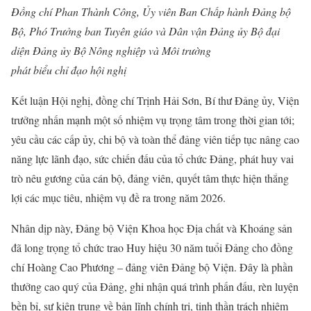
Đồng chí Phan Thành Công, Ủy viên Ban Chấp hành Đảng bộ
Bộ, Phó Trưởng ban Tuyên giáo và Dân vận Đảng ủy Bộ đại
diện Đảng ủy Bộ Nông nghiệp và Môi trường
phát biểu chỉ đạo hội nghị
Kết luận Hội nghị, đồng chí Trịnh Hải Sơn, Bí thư Đảng ủy, Viện
trưởng nhấn mạnh một số nhiệm vụ trọng tâm trong thời gian tới;
yêu cầu các cấp ủy, chi bộ và toàn thể đảng viên tiếp tục nâng cao
năng lực lãnh đạo, sức chiến đấu của tổ chức Đảng, phát huy vai
trò nêu gương của cán bộ, đảng viên, quyết tâm thực hiện thắng
lợi các mục tiêu, nhiệm vụ đề ra trong năm 2026.
Nhân dịp này, Đảng bộ Viện Khoa học Địa chất và Khoáng sản
đã long trọng tổ chức trao Huy hiệu 30 năm tuổi Đảng cho đồng
chí Hoàng Cao Phương – đảng viên Đảng bộ Viện. Đây là phần
thưởng cao quý của Đảng, ghi nhận quá trình phấn đấu, rèn luyện
bền bỉ, sự kiên trung về bản lĩnh chính trị, tinh thần trách nhiệm