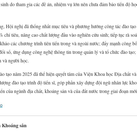
 sinh do tham gia các đề án, nhiệm vụ lớn nên chưa đảm bảo tiến độ họ
ạng, Hội nghị đã thống nhất mục tiêu và phương hướng công tác đào tạ
 chỉ tiêu, nâng cao chất lượng đầu vào nghiên cứu sinh; tiếp tục rà soá
 khảo các chương trình tiên tiến trong và ngoài nước; đẩy mạnh công b
đổi số, ứng dụng công nghệ thông tin trong quản lý và tổ chức đào tạo
n và người học.
đào tạo năm 2025 đã thể hiện quyết tâm của Viện Khoa học Địa chất và
ượng đào tạo trình độ tiến sĩ, góp phần xây dựng đội ngũ nhân lực kh
iển của ngành địa chất, khoáng sản và của đất nước trong giai đoạn mới
ạo
à Khoáng sản