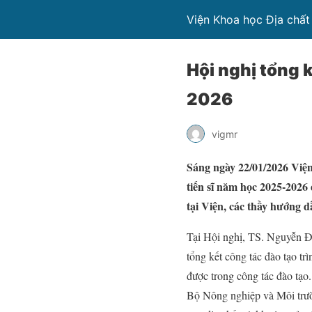
Viện Khoa học Địa chất
Hội nghị tổng 
2026
vigmr
Sáng ngày 22/01/2026 Viện
tiến sĩ năm học 2025-2026 
tại Viện, các thầy hướng 
Tại Hội nghị, TS. Nguyễn Đại
tổng kết công tác đào tạo tri
được trong công tác đào tạo
Bộ Nông nghiệp và Môi trườn