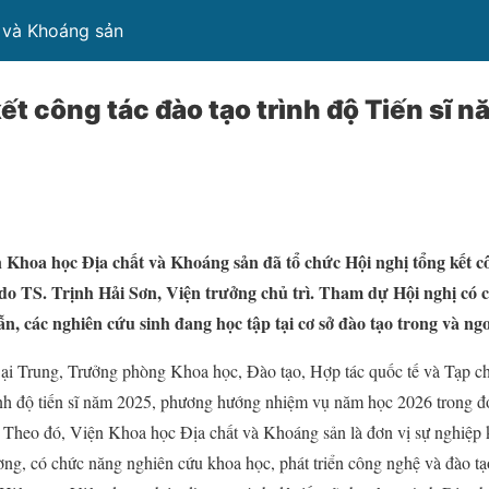
 và Khoáng sản
kết công tác đào tạo trình độ Tiến si
 Khoa học Địa chất và Khoáng sản đã tổ chức Hội nghị tổng kết cô
do TS. Trịnh Hải Sơn, Viện trưởng chủ trì. Tham dự Hội nghị có các
dẫn, các nghiên cứu sinh đang học tập tại cơ sở đào tạo trong và ng
 Trung, Trưởng phòng Khoa học, Đào tạo, Hợp tác quốc tế và Tạp chí 
̀nh độ tiến sĩ năm 2025, phương hướng nhiệm vụ năm học 2026 trong
. Theo đó, Viện Khoa học Địa chất và Khoáng sản là đơn vị sự nghiệp 
g, có chức năng nghiên cứu khoa học, phát triển công nghệ và đào tạo t