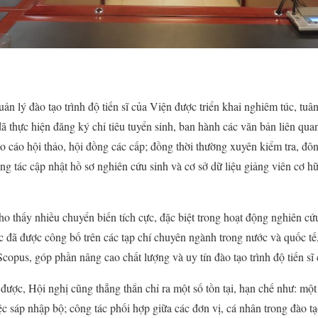
n lý đào tạo trình độ tiến sĩ của Viện được triển khai nghiêm túc, tuâ
 thực hiện đăng ký chỉ tiêu tuyển sinh, ban hành các văn bản liên quan
o cáo hội thảo, hội đồng các cấp; đồng thời thường xuyên kiểm tra, đôn
ng tác cập nhật hồ sơ nghiên cứu sinh và cơ sở dữ liệu giảng viên cơ h
o thấy nhiều chuyển biến tích cực, đặc biệt trong hoạt động nghiên c
 đã được công bố trên các tạp chí chuyên ngành trong nước và quốc tế,
opus, góp phần nâng cao chất lượng và uy tín đào tạo trình độ tiến sĩ
được, Hội nghị cũng thẳng thắn chỉ ra một số tồn tại, hạn chế như: một
c sáp nhập bộ; công tác phối hợp giữa các đơn vị, cá nhân trong đào tạ