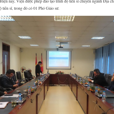
 Hiện nay, Viện được phép đào tạo trình độ tiến sĩ chuyên ngành Địa c
ộ tiến sĩ, trong đó có 01 Phó Giáo sư.