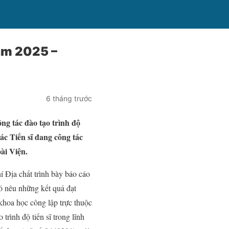
̃ năm 2025 –
6 tháng trước
ng tác đào tạo trình độ
 Tiến sĩ đang công tác
oài Viện.
Địa chất trình bày báo cáo
 đó nêu những kết quả đạt
khoa học công lập trực thuộc
rình độ tiến sĩ trong lĩnh