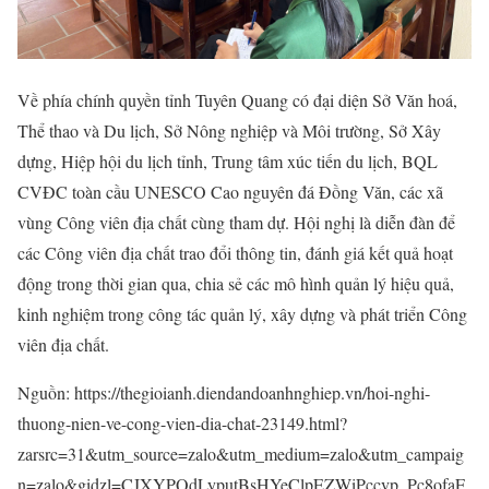
Về phía chính quyền tỉnh Tuyên Quang có đại diện Sở Văn hoá,
Thể thao và Du lịch, Sở Nông nghiệp và Môi trường, Sở Xây
dựng, Hiệp hội du lịch tỉnh, Trung tâm xúc tiến du lịch, BQL
CVĐC toàn cầu UNESCO Cao nguyên đá Đồng Văn, các xã
vùng Công viên địa chất cùng tham dự. Hội nghị là diễn đàn để
các Công viên địa chất trao đổi thông tin, đánh giá kết quả hoạt
động trong thời gian qua, chia sẻ các mô hình quản lý hiệu quả,
kinh nghiệm trong công tác quản lý, xây dựng và phát triển Công
viên địa chất.
Nguồn: https://thegioianh.diendandoanhnghiep.vn/hoi-nghi-
thuong-nien-ve-cong-vien-dia-chat-23149.html?
zarsrc=31&utm_source=zalo&utm_medium=zalo&utm_campaig
n=zalo&gidzl=CJXYPQdLyputBsHYeClpEZWiPccvp_Pc8ofaF