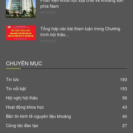
Phân viện khoa học Địa chất và Khoáng sản
phía Nam
06/10/2017
Tổng hợp các bài tham luận trong Chương
trình hội thảo...
30/05/2023
CHUYÊN MỤC
Tin tức
193
Tin nổi bật
153
Hội nghị hội thảo
59
Hoạt động khoa học
43
Bản tin kinh tế-nguyên liệu khoáng
40
Công tác đào tạo
27