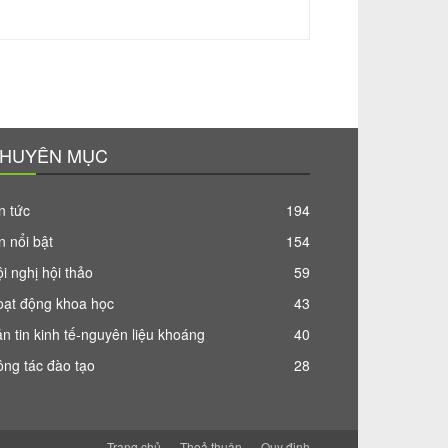
HUYÊN MỤC
n tức
194
n nổi bật
154
i nghị hội thảo
59
oạt động khoa học
43
n tin kinh tế-nguyên liệu khoáng
40
ng tác đào tạo
28
Trang chủ
Thoả thuận
Quy định