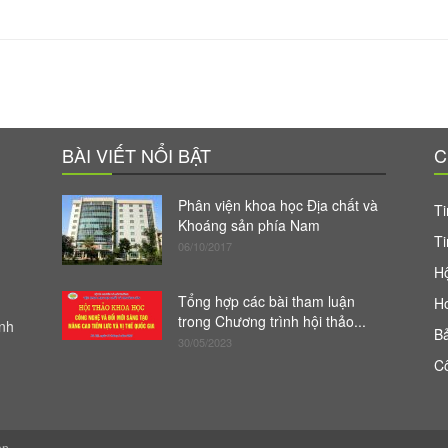
BÀI VIẾT NỔI BẬT
C
Phân viện khoa học Địa chất và
Ti
Khoáng sản phía Nam
Ti
06/10/2017
Hộ
Tổng hợp các bài tham luận
H
trong Chương trình hội thảo...
anh
Bả
30/05/2023
Cô
ản.