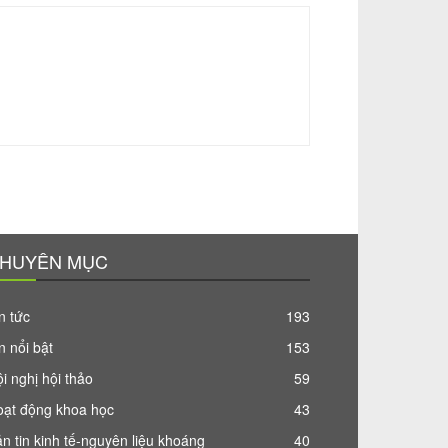
HUYÊN MỤC
n tức
193
n nổi bật
153
i nghị hội thảo
59
oạt động khoa học
43
n tin kinh tế-nguyên liệu khoáng
40