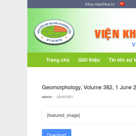
Đăng nhập/Đăng ký
Viện
Khoa
học
Địa
chất
và
Khoáng
Trang chủ
Giới thiệu
Tin tức sự 
sản
Geomorphology, Volume 382, 1 June 
-
22/04/2021
admin
[featured_image]
Download