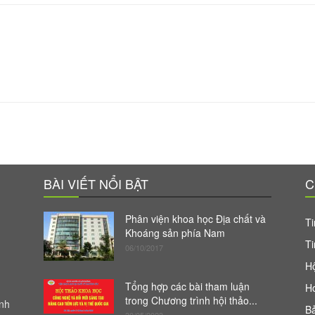
BÀI VIẾT NỔI BẬT
C
Phân viện khoa học Địa chất và
Ti
Khoáng sản phía Nam
Ti
06/10/2017
Hộ
Tổng hợp các bài tham luận
H
trong Chương trình hội thảo...
anh
Bả