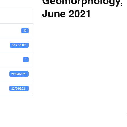
Geomorphology, 
June 2021
33
595.50 KB
1
22/04/2021
22/04/2021