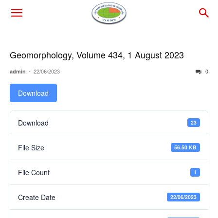
Geomorphology, Volume 434, 1 August 2023
-
22/06/2023
0
admin
Download
Download
23
File Size
56.50 KB
File Count
1
Create Date
22/06/2023