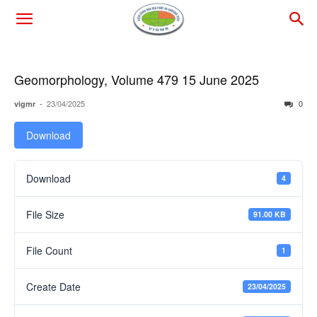
Geomorphology, Volume 479 15 June 2025
-
23/04/2025
0
vigmr
Download
Download
4
File Size
91.00 KB
File Count
1
Create Date
23/04/2025