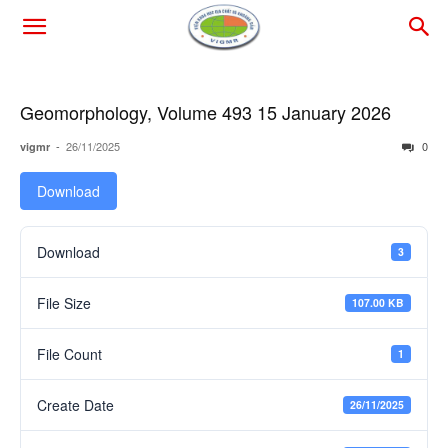
Geomorphology, Volume 493 15 January 2026
-
26/11/2025
0
vigmr
Download
Download
3
File Size
107.00 KB
File Count
1
Create Date
26/11/2025