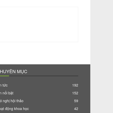
HUYÊN MỤC
n tức
192
n nổi bật
152
i nghị hội thảo
59
oạt động khoa học
42