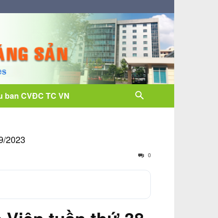
u ban CVĐC TC VN
/9/2023
0