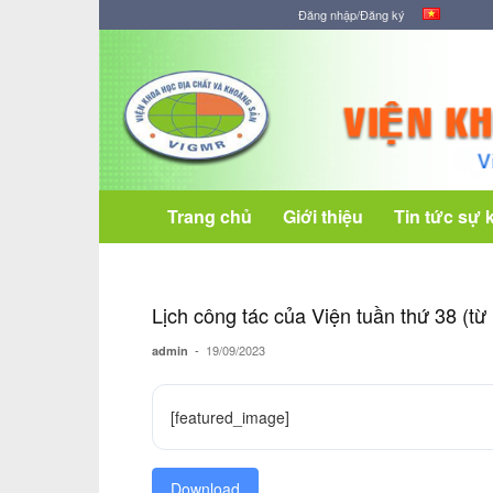
Đăng nhập/Đăng ký
Viện
Khoa
học
Địa
chất
và
Khoáng
Trang chủ
Giới thiệu
Tin tức sự 
sản
Lịch công tác của Viện tuần thứ 38 (t
-
19/09/2023
admin
[featured_image]
Download