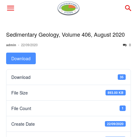
Sedimentary Geology, Volume 406, August 2020
-
22/09/2020
0
admin
Download
Download
35
File Size
893.00 KB
File Count
1
Create Date
22/09/2020