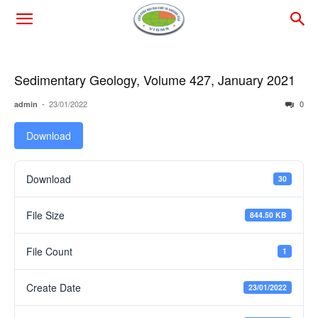
Sedimentary Geology, Volume 427, January 2021
-
23/01/2022
0
admin
Download
Download
30
File Size
844.50 KB
File Count
1
Create Date
23/01/2022