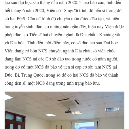
tạo sau đại học sáu tháng đầu năm 2020. Theo báo cáo, tính đến
hết tháng 6 năm 2020, Viện có 18 người trình độ tiến sĩ trong đó
có hai PGS. Căn cứ trình độ chuyên môn được đào tạo, và hiện
trạng tuyển sinh, đào tạo những năm gần đây, hiện nay Viện được
phép đào tạo Tiến sĩ hai chuyên ngành là Địa chất, Khoáng vật
và Địa hóa. Tính đến thời điểm này, cơ sở đào tạo sau Đại học
Viện đang có bốn NCS chuyên ngành Địa chất; số viên chức
đang làm NCS tại các Cơ sở đào tạo trong nước có năm người,
trong đó có một NCS đã bảo vệ tiến sĩ cấp cơ sở; tám NCS tại
Đức, Bỉ, Trung Quốc; trong số đó có hai NCS đã bảo vệ thành
công tiến sĩ, một NCS đang trong tình trạng bảo lưu.