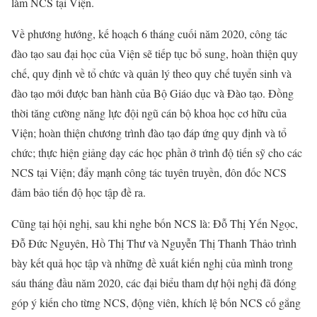
làm NCS tại Viện.
Về phương hướng, kế hoạch 6 tháng cuối năm 2020, công tác
đào tạo sau đại học của Viện sẽ tiếp tục bổ sung, hoàn thiện quy
chế, quy định về tổ chức và quản lý theo quy chế tuyển sinh và
đào tạo mới được ban hành của Bộ Giáo dục và Đào tạo. Đồng
thời tăng cường năng lực đội ngũ cán bộ khoa học cơ hữu của
Viện; hoàn thiện chương trình đào tạo đáp ứng quy định và tổ
chức; thực hiện giảng dạy các học phần ở trình độ tiến sỹ cho các
NCS tại Viện; đẩy mạnh công tác tuyên truyền, đôn đốc NCS
đảm bảo tiến độ học tập đề ra.
Cũng tại hội nghị, sau khi nghe bốn NCS là: Đỗ Thị Yến Ngọc,
Đỗ Đức Nguyên, Hồ Thị Thư và Nguyễn Thị Thanh Thảo trình
bày kết quả học tập và những đề xuất kiến nghị của mình trong
sáu tháng đầu năm 2020, các đại biểu tham dự hội nghị đã đóng
góp ý kiến cho từng NCS, động viên, khích lệ bốn NCS cố gắng