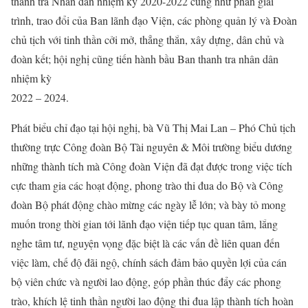
thanh tra Nhân dân nhiệm kỳ 2020-2022 cũng như phần giải
trình, trao đổi của Ban lãnh đạo Viện, các phòng quản lý và Đoàn
chủ tịch với tinh thần cởi mở, thẳng thắn, xây dựng, dân chủ và
đoàn kết; hội nghị cũng tiến hành bầu Ban thanh tra nhân dân
nhiệm kỳ
2022 – 2024.
Phát biểu chỉ đạo tại hội nghị, bà Vũ Thị Mai Lan – Phó Chủ tịch
thường trực Công đoàn Bộ Tài nguyên & Môi trường biểu dương
những thành tích mà Công đoàn Viện đã đạt được trong việc tích
cực tham gia các hoạt động, phong trào thi đua do Bộ và Công
đoàn Bộ phát động chào mừng các ngày lễ lớn; và bày tỏ mong
muốn trong thời gian tới lãnh đạo viện tiếp tục quan tâm, lắng
nghe tâm tư, nguyện vọng đặc biệt là các vấn đề liên quan đến
việc làm, chế độ đãi ngộ, chính sách đảm bảo quyền lợi của cán
bộ viên chức và người lao động, góp phần thúc đẩy các phong
trào, khích lệ tinh thần người lao động thi đua lập thành tích hoàn