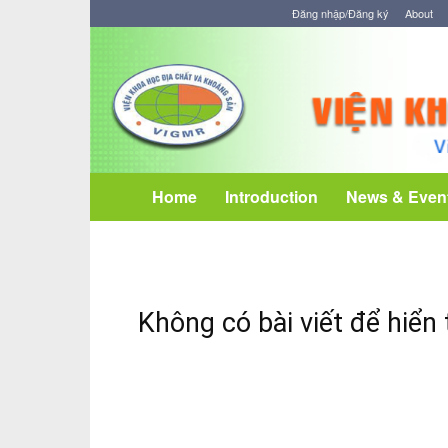
Đăng nhập/Đăng ký
About
Viện
Khoa
học
Địa
chất
và
Khoáng
Home
Introduction
News & Even
sản
Không có bài viết để hiển 