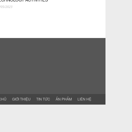
/05/2023
CHỦ
GIỚI THIỆU
TIN TỨC
ẤN PHẨM
LIÊN HỆ