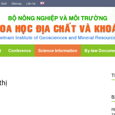
Staff
Sitemap
Liên hệ
t
Conference
Science Information
By-law Docume
T
thị
B
R
T