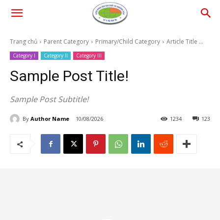
Trang chủ
Parent Category
Primary/Child Category
Article Title ...
Category I
Category II
Category III
Sample Post Title!
Sample Post Subtitle!
By
Author Name
10/08/2026
1234
123