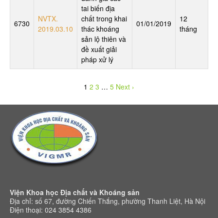
tai biến địa
NVTX.
chất trong khai
12
6730
01/01/2019
2019.03.10
thác khoáng
tháng
sản lộ thiên và
đề xuất giải
pháp xử lý
1
2
3
…
5
Next ›
Viện Khoa học Địa chất và Khoáng sản
Địa chỉ: số 67, đường Chiến Thắng, phường Thanh Liệt, Hà Nội
Điện thoại: 024 3854 4386