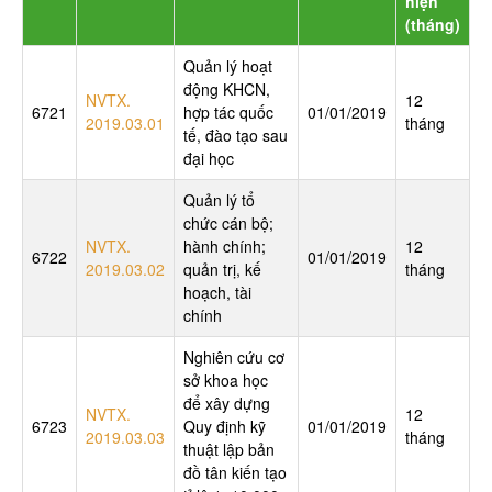
hiện
(tháng)
Quản lý hoạt
động KHCN,
NVTX.
12
6721
hợp tác quốc
01/01/2019
2019.03.01
tháng
tế, đào tạo sau
đại học
Quản lý tổ
chức cán bộ;
NVTX.
hành chính;
12
6722
01/01/2019
2019.03.02
quản trị, kế
tháng
hoạch, tài
chính
Nghiên cứu cơ
sở khoa học
để xây dựng
NVTX.
12
6723
Quy định kỹ
01/01/2019
2019.03.03
tháng
thuật lập bản
đồ tân kiến tạo