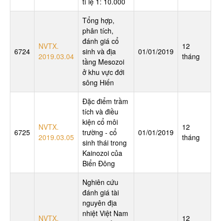
tỉ lệ 1: 10.000
Tổng hợp,
phân tích,
đánh giá cổ
NVTX.
12
6724
sinh và địa
01/01/2019
2019.03.04
tháng
tầng Mesozoi
ở khu vực đới
sông Hiến
Đặc điểm trầm
tích và điều
kiện cổ môi
NVTX.
12
6725
trường - cổ
01/01/2019
2019.03.05
tháng
sinh thái trong
Kainozoi của
Biển Đông
Nghiên cứu
đánh giá tài
nguyên địa
nhiệt Việt Nam
NVTX.
12