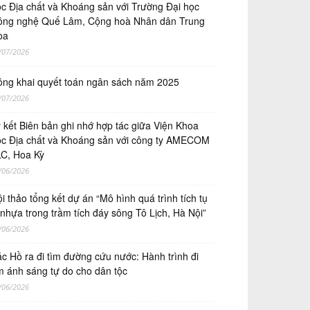
̣c Địa chất và Khoáng sản với Trường Đại học
ng nghệ Quế Lâm, Cộng hoà Nhân dân Trung
oa
/07/2026
ng khai quyết toán ngân sách năm 2025
/07/2026
́ kết Biên bản ghi nhớ hợp tác giữa Viện Khoa
̣c Địa chất và Khoáng sản với công ty AMECOM
C, Hoa Kỳ
/06/2026
i thảo tổng kết dự án “Mô hình quá trình tích tụ
 nhựa trong trầm tích đáy sông Tô Lịch, Hà Nội”
/06/2026
c Hồ ra đi tìm đường cứu nước: Hành trình đi
m ánh sáng tự do cho dân tộc
/06/2026