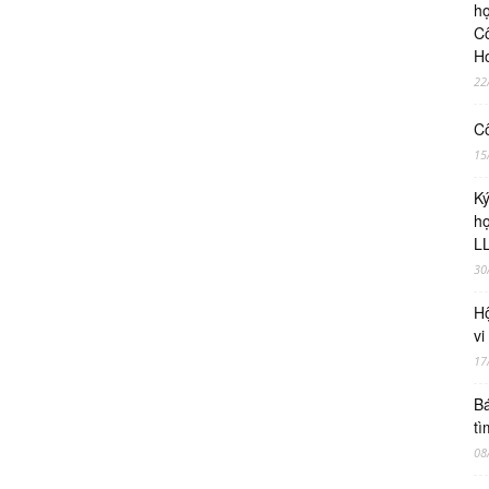
ho
Cô
H
22
Cô
15
Ky
ho
LL
30
Hộ
vi
17
Bá
tì
08