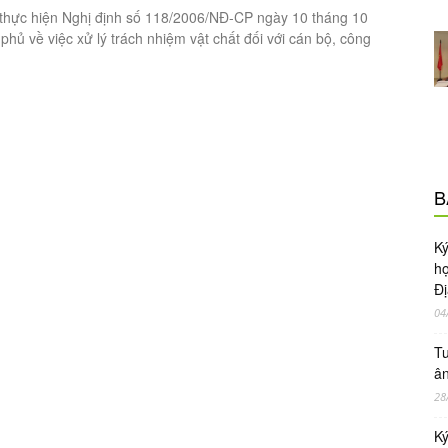
thực hiện Nghị định số 118/2006/NĐ-CP ngày 10 tháng 10
hủ về việc xử lý trách nhiệm vật chất đối với cán bộ, công
B
Ky
ho
Đị
04
Tu
ân
28
Ky