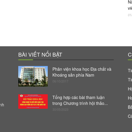
Nâ
vi
01
BÀI VIẾT NỔI BẬT
C
Phân viện khoa học Địa chất và
Ti
Khoáng sản phía Nam
Ti
06/10/2017
Hộ
Tổng hợp các bài tham luận
H
trong Chương trình hội thảo...
anh
Bả
30/05/2023
Cô