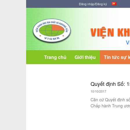
Đăng nhập/Đăng ký
Viện
Khoa
học
Địa
chất
và
Khoáng
Trang chủ
Giới thiệu
Tin tức sự 
sản
Quyết định Số: 
10/10/2017
Căn cứ Quyết định s
Chấp hành Trung ươn