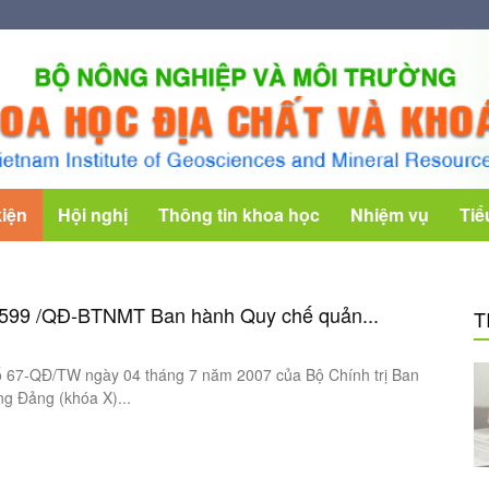
kiện
Hội nghị
Thông tin khoa học
Nhiệm vụ
Tiể
1599 /QĐ-BTNMT Ban hành Quy chế quản...
T
ố 67-QĐ/TW ngày 04 tháng 7 năm 2007 của Bộ Chính trị Ban
g Đảng (khóa X)...