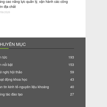
ng cao năng lực quản lý, vận hành các công
ên địa chất
/06/2026
HUYÊN MỤC
n tức
193
n nổi bật
153
i nghị hội thảo
59
oạt động khoa học
43
n tin kinh tế-nguyên liệu khoáng
40
ng tác đào tạo
27