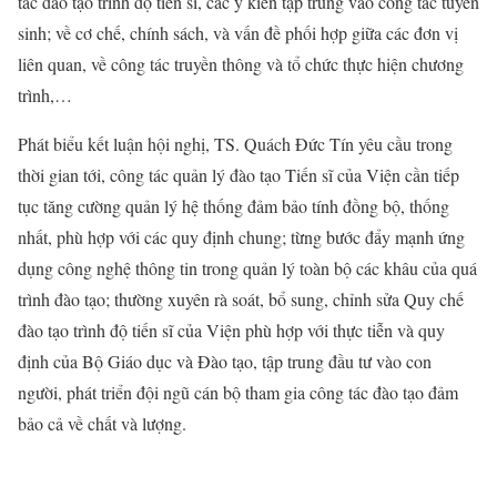
tác đào tạo trình độ tiến sĩ, các ý kiến tập trung vào công tác tuyển
sinh; về cơ chế, chính sách, và vấn đề phối hợp giữa các đơn vị
liên quan, về công tác truyền thông và tổ chức thực hiện chương
trình,…
Phát biểu kết luận hội nghị, TS. Quách Đức Tín yêu cầu trong
thời gian tới, công tác quản lý đào tạo Tiến sĩ của Viện cần tiếp
tục tăng cường quản lý hệ thống đảm bảo tính đồng bộ, thống
nhất, phù hợp với các quy định chung; từng bước đẩy mạnh ứng
dụng công nghệ thông tin trong quản lý toàn bộ các khâu của quá
trình đào tạo; thường xuyên rà soát, bổ sung, chỉnh sửa Quy chế
đào tạo trình độ tiến sĩ của Viện phù hợp với thực tiễn và quy
định của Bộ Giáo dục và Đào tạo, tập trung đầu tư vào con
người, phát triển đội ngũ cán bộ tham gia công tác đào tạo đảm
bảo cả về chất và lượng.