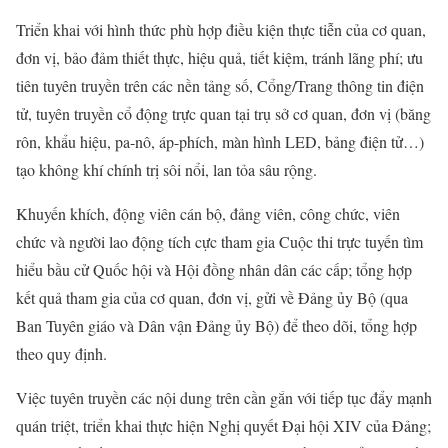
Triển khai với hình thức phù hợp điều kiện thực tiễn của cơ quan,
đơn vị, bảo đảm thiết thực, hiệu quả, tiết kiệm, tránh lãng phí; ưu
tiên tuyên truyền trên các nền tảng số, Cổng/Trang thông tin điện
tử, tuyên truyền cổ động trực quan tại trụ sở cơ quan, đơn vị (băng
rôn, khẩu hiệu, pa-nô, áp-phích, màn hình LED, bảng điện tử…)
tạo không khí chính trị sôi nổi, lan tỏa sâu rộng.
Khuyến khích, động viên cán bộ, đảng viên, công chức, viên
chức và người lao động tích cực tham gia Cuộc thi trực tuyến tìm
hiểu bầu cử Quốc hội và Hội đồng nhân dân các cấp; tổng hợp
kết quả tham gia của cơ quan, đơn vị, gửi về Đảng ủy Bộ (qua
Ban Tuyên giáo và Dân vận Đảng ủy Bộ) để theo dõi, tổng hợp
theo quy định.
Việc tuyên truyền các nội dung trên cần gắn với tiếp tục đẩy mạnh
quán triệt, triển khai thực hiện Nghị quyết Đại hội XIV của Đảng;