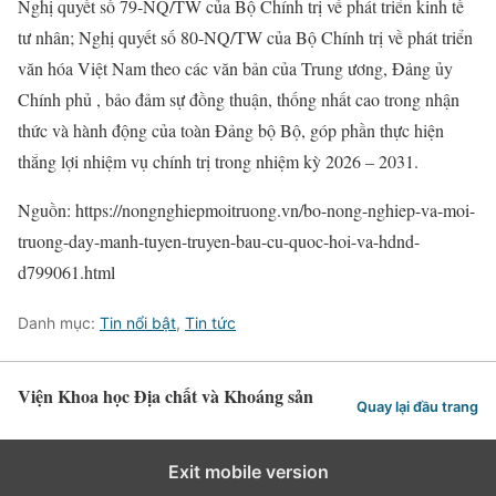
Nghị quyết số 79-NQ/TW của Bộ Chính trị về phát triển kinh tế
tư nhân; Nghị quyết số 80-NQ/TW của Bộ Chính trị về phát triển
văn hóa Việt Nam theo các văn bản của Trung ương, Đảng ủy
Chính phủ , bảo đảm sự đồng thuận, thống nhất cao trong nhận
thức và hành động của toàn Đảng bộ Bộ, góp phần thực hiện
thắng lợi nhiệm vụ chính trị trong nhiệm kỳ 2026 – 2031.
Nguồn: https://nongnghiepmoitruong.vn/bo-nong-nghiep-va-moi-
truong-day-manh-tuyen-truyen-bau-cu-quoc-hoi-va-hdnd-
d799061.html
Danh mục:
Tin nổi bật
,
Tin tức
Viện Khoa học Địa chất và Khoáng sản
Quay lại đầu trang
Exit mobile version