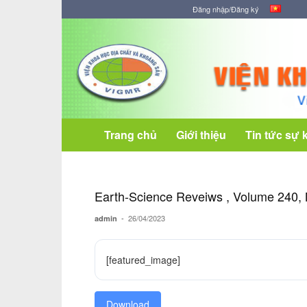
Đăng nhập/Đăng ký
Viện
Khoa
học
Địa
chất
và
Khoáng
Trang chủ
Giới thiệu
Tin tức sự 
sản
Earth-Science Reveiws , Volume 240,
-
26/04/2023
admin
[featured_image]
Download