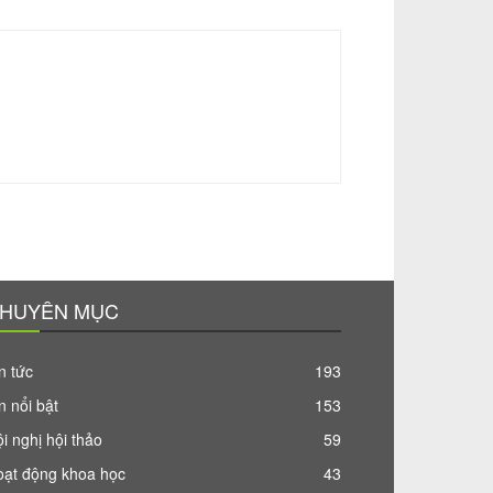
HUYÊN MỤC
n tức
193
n nổi bật
153
i nghị hội thảo
59
oạt động khoa học
43