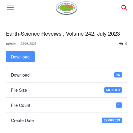
Earth-Science Reveiws , Volume 242, July 2023
-
22/06/2023
0
admin
Download
Download
25
File Size
68.00 KB
File Count
1
Create Date
22/06/2023