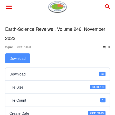
Earth-Science Reveiws , Volume 246, November
2023
-
23/11/2023
0
vigmr
Download
Download
23
File Size
98.00 KB
File Count
1
Create Date
23/11/2023