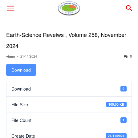
Earth-Science Reveiws , Volume 258, November
2024
-
21/11/2024
0
vigmr
Download
Download
9
File Size
105.00 KB
File Count
1
Create Date
21/11/2024