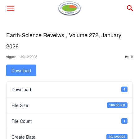
Earth-Science Reveiws , Volume 272, January
2026
-
30/12/2025
0
vigmr
Download
Download
4
File Size
106.00 KB
File Count
1
Create Date
30/12/2025