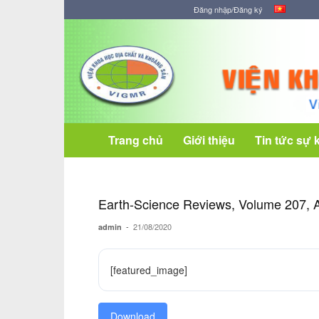
Đăng nhập/Đăng ký
Viện
Khoa
học
Địa
chất
và
Khoáng
Trang chủ
Giới thiệu
Tin tức sự 
sản
Earth-Science Reviews, Volume 207, 
-
21/08/2020
admin
[featured_image]
Download