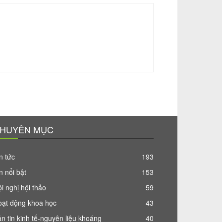
HUYÊN MỤC
n tức
193
n nổi bật
153
i nghị hội thảo
59
oạt động khoa học
43
n tin kinh tế-nguyên liệu khoáng
40