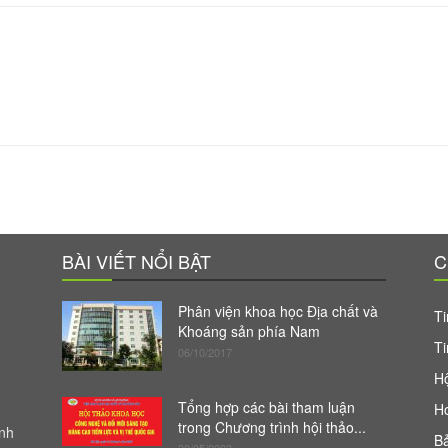
BÀI VIẾT NỔI BẬT
C
Phân viện khoa học Địa chất và
Ti
Khoáng sản phía Nam
Ti
06/10/2017
Hộ
Tổng hợp các bài tham luận
H
trong Chương trình hội thảo...
anh
Bả