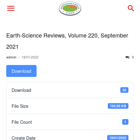
Earth-Science Reviews, Volume 220, September
2021
-
18/01/2022
0
admin
Download
Download
25
File Size
104.00 KB
File Count
1
Create Date
18/01/2022