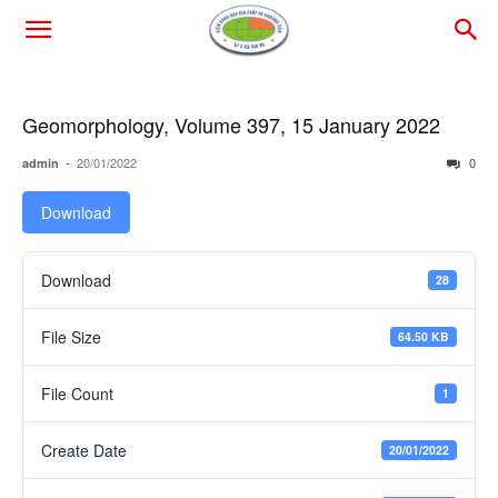
Geomorphology, Volume 397, 15 January 2022
-
20/01/2022
0
admin
Download
Download
28
File Size
64.50 KB
File Count
1
Create Date
20/01/2022