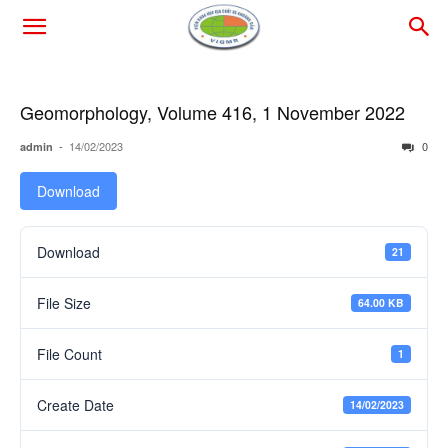
Geomorphology, Volume 416, 1 November 2022
-
14/02/2023
0
admin
Download
Download
21
File Size
64.00 KB
File Count
1
Create Date
14/02/2023