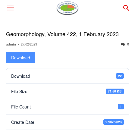
Geomorphology, Volume 422, 1 February 2023
-
27/02/2023
0
admin
Download
Download
22
File Size
71.50 KB
File Count
1
Create Date
27/02/2023