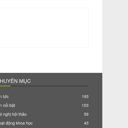
HUYÊN MỤC
n tức
193
n nổi bật
153
i nghị hội thảo
59
oạt động khoa học
43