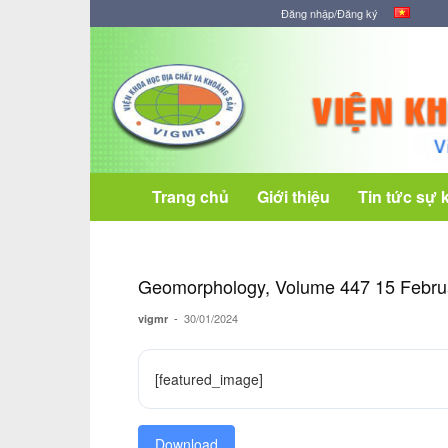
Đăng nhập/Đăng ký
Viện
Khoa
học
Địa
chất
và
Khoáng
Trang chủ
Giới thiệu
Tin tức sự 
sản
Geomorphology, Volume 447 15 Febru
-
30/01/2024
vigmr
[featured_image]
Download