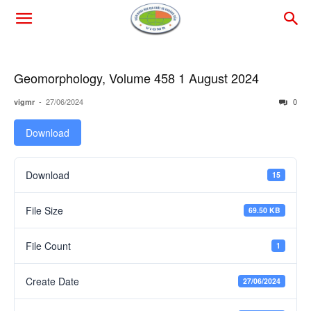
Geomorphology, Volume 458 1 August 2024
-
27/06/2024
0
vigmr
Download
Download
15
File Size
69.50 KB
File Count
1
Create Date
27/06/2024