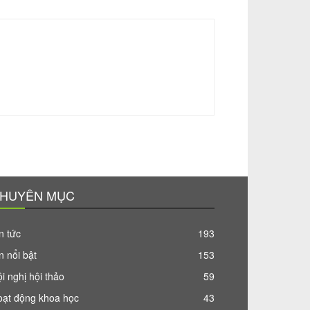
HUYÊN MỤC
n tức
193
n nổi bật
153
i nghị hội thảo
59
oạt động khoa học
43