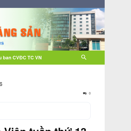
u ban CVĐC TC VN
26
0