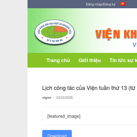
Đăng nhập/Đăng ký
Viện
Khoa
học
Địa
chất
và
Khoáng
Trang chủ
Giới thiệu
Tin tức sự 
sản
Lịch công tác của Viện tuần thứ 13
-
23/03/2026
vigmr
[featured_image]
Download