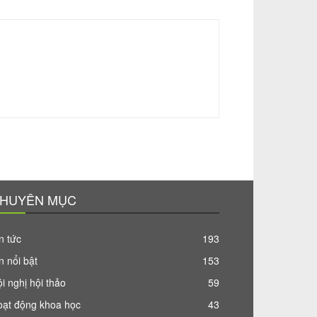
HUYÊN MỤC
n tức
193
n nổi bật
153
i nghị hội thảo
59
oạt động khoa học
43