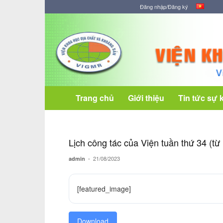
Đăng nhập/Đăng ký
Viện
Khoa
học
Địa
chất
và
Khoáng
Trang chủ
Giới thiệu
Tin tức sự 
sản
Lịch công tác của Viện tuần thứ 34 (t
-
21/08/2023
admin
[featured_image]
Download