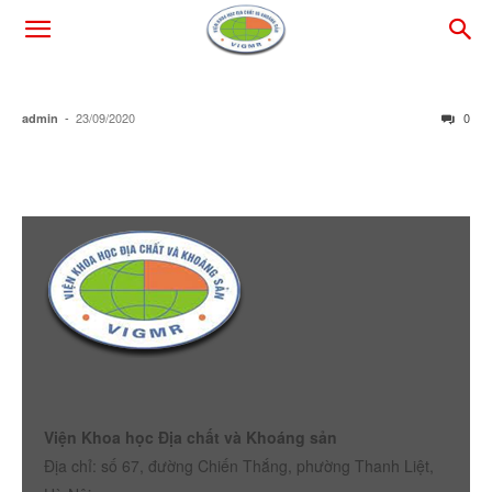
-
23/09/2020
0
admin
Viện Khoa học Địa chất và Khoáng sản
Địa chỉ: số 67, đường Chiến Thắng, phường Thanh Liệt,