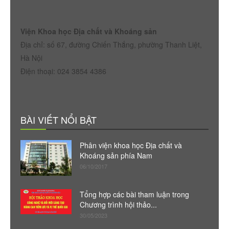
Viện Khoa học Địa chất và Khoáng sản
Địa chỉ: số 67, đường Chiến Thắng, phường Thanh Liệt,
Hà Nội
Điện thoại: 024 3854 4386
BÀI VIẾT NỔI BẬT
Phân viện khoa học Địa chất và
Khoáng sản phía Nam
06/10/2017
Tổng hợp các bài tham luận trong
Chương trình hội thảo...
30/05/2023