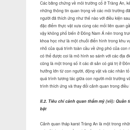
Các bằng chứng về môi trường cổ ở Tràng An, kế
những thông tin quan trọng về các môi trường đã
người đã thích ứng như thế nào với điều kiện sa
đặc điểm thực vật xưa cùng các mối liên quan g
vậy không phổ biến ở Đông Nam Á nên trong tr
khoa học như là một chuỗi điển hình trong khu v
nhỏ của quá trình toàn cầu về ứng phó của con n
có thể được coi là mô hình so sánh với các địa 
cũng là một trong số ít các di sản có giá trị ở 
hưởng lớn từ con người, động vật và các nhân tố
quá trình tương tác giữa con người-môi trường và
trình thích ứng và thay đổi cảnh quan trong điều 
II.2. Tiêu chí cảnh quan thẩm mỹ (vii): Quần
bật
Cảnh quan tháp karst Tràng An là một trong nhữ