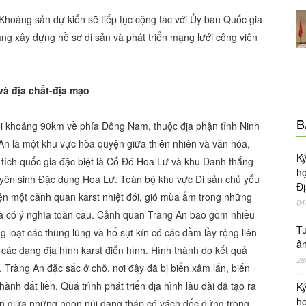
Khoáng sản dự kiến sẽ tiếp tục cộng tác với Ủy ban Quốc gia
 xây dựng hồ sơ di sản và phát triển mạng lưới công viên
 và địa chất-địa mạo
B
i khoảng 90km về phía Đông Nam, thuộc địa phận tỉnh Ninh
 An là một khu vực hòa quyện giữa thiên nhiên và văn hóa,
Ky
 tích quốc gia đặc biệt là Cố Đô Hoa Lư và khu Danh thắng
ho
ên sinh Đặc dụng Hoa Lư. Toàn bộ khu vực Di sản chủ yếu
Đị
hiện một cảnh quan karst nhiệt đới, gió mùa ẩm trong những
04
g và có ý nghĩa toàn cầu. Cảnh quan Tràng An bao gồm nhiều
Tu
 loạt các thung lũng và hố sụt kín có các đầm lầy rộng liên
ân
 các dạng địa hình karst điển hình. Hình thành do kết quả
28
, Tràng An đặc sắc ở chỗ, nơi đây đã bị biển xâm lấn, biến
ành đất liền. Quá trình phát triển địa hình lâu dài đã tạo ra
Ky
ho
n giữa những ngọn núi dạng tháp có vách dốc đứng trong