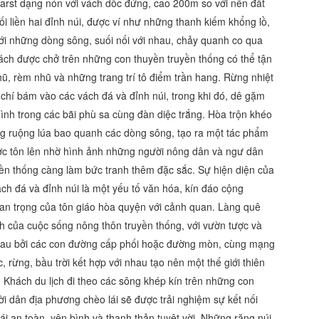
karst dạng nón với vách dốc đứng, cao 200m so với nền đất
 liền hai đỉnh núi, được ví như những thanh kiếm khổng lồ,
 với những dòng sông, suối nối với nhau, chảy quanh co qua
ch được chở trên những con thuyền truyền thống có thể tận
, rèm nhũ và những trang trí tô điểm trần hang. Rừng nhiệt
chí bám vào các vách đá và đỉnh núi, trong khi đó, dê gặm
ình trong các bãi phù sa cùng đàn diệc trắng. Hòa trộn khéo
ng ruộng lúa bao quanh các dòng sông, tạo ra một tác phẩm
ợc tôn lên nhờ hình ảnh những người nông dân và ngư dân
ền thống càng làm bức tranh thêm đặc sắc. Sự hiện diện của
h đá và đỉnh núi là một yếu tố văn hóa, kín đáo cộng
an trọng của tôn giáo hòa quyện với cảnh quan. Làng quê
 của cuộc sống nông thôn truyền thống, với vườn tược và
 nhau bởi các con đường cấp phối hoặc đường mòn, cùng mạng
, rừng, bầu trời kết hợp với nhau tạo nên một thế giới thiên
 Khách du lịch đi theo các sông khép kín trên những con
 dân địa phương chèo lái sẽ được trải nghiệm sự kết nối
ái an toàn, yên bình và thanh thản tuyệt vời. Những rặng núi