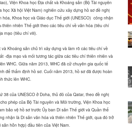
ao), Viện Khoa học Địa chất và Khoáng sản (Bộ Tài nguyên
a học Xã hội Việt Nam) nghiên cứu xây dựng hồ sơ đề nghị
ăn hóa, Khoa học và Giáo dục Thế giới (UNESCO) công nhận
hiên nhiên Thế giới theo các tiêu chí về văn hóa (tiêu chí
a mạo (tiêu chí viii).
và Khoáng sản chủ trì xây dựng và làm rõ các tiêu chí về
t -địa mạo và mối tương tác giữa các tiêu chí thiên nhiên và
nh lên WHC. Giữa năm 2013, WHC đã cử chuyên gia quốc tế
ình để thẩm định hồ sơ. Cuối năm 2013, hồ sơ đã được hoàn
ính thức lên WHC.
hứ 38 của UNESCO ở Doha, thủ đô của Qatar, theo đề nghị
 cho phép của Bộ Tài nguyên và Môi trường, Viện Khoa học
am bảo vệ hồ sơ trước Ủy ban Di sản Thế giới và Quần thể
g nhận là Di sản văn hóa và thiên nhiên Thế giới, qua đó trở
i sản hỗn hợp) đầu tiên của Việt Nam.