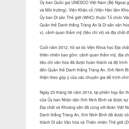
Ủy ban Quốc gia UNESCO Việt Nam (Bộ Ngoại gi
và Môi trường), Viện Khảo cổ (Viện Hàn lâm Kho
Ủy ban Di sản Thế giới (WHC) thuộc Tổ chức V
Quần thể Danh thắng Tràng An là Di sản văn hóa-t
v), cảnh quan thẩm mỹ (tiêu chí vii) và địa chất-đị
Cuối năm 2012, hồ sơ do Viện Khoa học Địa chất 
thiên nhiên bao gồm: cảnh quan thẩm mỹ, địa chấ
tiêu chí văn hóa đã được hoàn thành và đệ trì
đến Quần thể Danh thắng Tràng An, tỉnh Ninh B
thiện theo góp ý của các chuyên gia để trình ch
Ngày 23 tháng 06 năm 2014, tại phiên họp lần t
của Ủy ban Nhân dân tỉnh Ninh Bình và được sự
Địa chất và Khoáng sản đã cùng với đoàn Việt N
Danh thắng Tràng An, tỉnh Ninh Bình đã được côn
thành Di sản Văn hóa và Thiên nhiên Thế giới (D