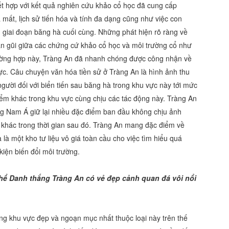
t hợp với kết quả nghiên cứu khảo cổ học đã cung cấp
 mất, lịch sử tiến hóa và tính đa dạng cũng như việc con
u giai đoạn băng hà cuối cùng. Những phát hiện rõ ràng về
ần gũi giữa các chứng cứ khảo cổ học và môi trường cổ như
ường hợp này, Tràng An đã nhanh chóng được công nhận về
ực. Câu chuyện văn hóa tiền sử ở Tràng An là hình ảnh thu
gười đối với biển tiến sau băng hà trong khu vực này tới mức
điểm khác trong khu vực cùng chịu các tác động này. Tràng An
Đông Nam Á giữ lại nhiều đặc điểm ban đầu không chịu ảnh
 khác trong thời gian sau đó. Tràng An mang đặc điểm về
 là một kho tư liệu vô giá toàn cầu cho việc tìm hiểu quá
kiện biến đổi môi trường.
 thể Danh thắng Tràng An có vẻ đẹp cảnh quan đá vôi nổi
ng khu vực đẹp và ngoạn mục nhất thuộc loại này trên thế