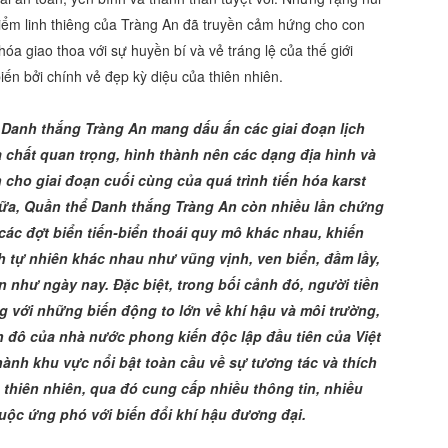
điểm linh thiêng của Tràng An đã truyền cảm hứng cho con
óa giao thoa với sự huyền bí và vẻ tráng lệ của thế giới
iến bởi chính vẻ đẹp kỳ diệu của thiên nhiên.
thể Danh thắng Tràng An mang dấu ấn các giai đoạn lịch
a chất quan trọng, hình thành nên các dạng địa hình và
 cho giai đoạn cuối cùng của quá trình tiến hóa karst
 nữa, Quần thể Danh thắng Tràng An còn nhiều lần chứng
 các đợt biển tiến-biển thoái quy mô khác nhau, khiến
h tự nhiên khác nhau như vũng vịnh, ven biển, đầm lầy,
ạn như ngày nay. Đặc biệt, trong bối cảnh đó, người tiền
ng với những biến động to lớn về khí hậu và môi trường,
nh đô của nhà nước phong kiến độc lập đầu tiên của Việt
ành khu vực nổi bật toàn cầu về sự tương tác và thích
thiên nhiên, qua đó cung cấp nhiều thông tin, nhiều
uộc ứng phó với biến đổi khí hậu đương đại.