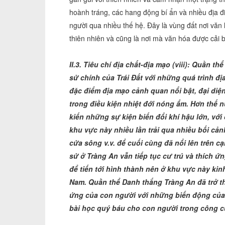
hoành tráng, các hang động bí ẩn và nhiều địa 
người qua nhiều thế hệ. Đây là vùng đất nơi văn h
thiên nhiên và cũng là nơi mà văn hóa được cải b
II.3. Tiêu chí địa chất-địa mạo (viii): Quần 
sử chính của Trái Đất với những quá trình đị
đặc điểm địa mạo cảnh quan nổi bật, đại diện
trong điều kiện nhiệt đới nóng ẩm. Hơn thế
kiến những sự kiện biến đổi khí hậu lớn, với
khu vực này nhiều lần trải qua nhiều bối cản
cửa sông v.v. để cuối cùng đã nổi lên trên c
sử ở Tràng An vẫn tiếp tục cư trú và thích ứ
để tiến tới hình thành nên ở khu vực này ki
Nam. Quần thể Danh thắng Tràng An đã trở th
ứng của con người với những biến động của 
bài học quý báu cho con người trong công c