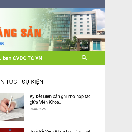
u ban CVĐC TC VN
IN TỨC - SỰ KIỆN
Ký kết Biên bản ghi nhớ hợp tác
giữa Viện Khoa...
04/08/2026
Tuổi trẻ Viện Khoa học Địa chất