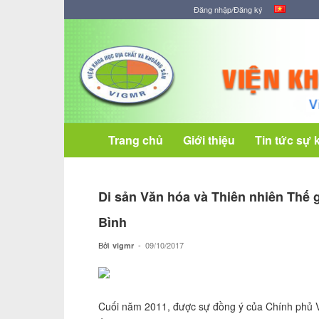
Đăng nhập/Đăng ký
Viện
Khoa
học
Địa
chất
và
Khoáng
Trang chủ
Giới thiệu
Tin tức sự 
sản
Di sản Văn hóa và Thiên nhiên Thế 
Bình
Bởi
-
09/10/2017
vigmr
Cuối năm 2011, được sự đồng ý của Chính phủ V