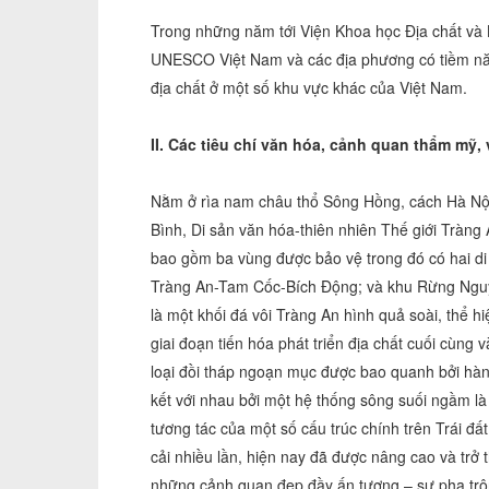
Trong những năm tới Viện Khoa học Địa chất và 
UNESCO Việt Nam và các địa phương có tiềm năng
địa chất ở một số khu vực khác của Việt Nam.
II. Các tiêu chí văn hóa, cảnh quan thẩm mỹ,
Nằm ở rìa nam châu thổ Sông Hồng, cách Hà Nộ
Bình, Di sản văn hóa-thiên nhiên Thế giới Tràng
bao gồm ba vùng được bảo vệ trong đó có hai di
Tràng An-Tam Cốc-Bích Động; và khu Rừng Nguy
là một khối đá vôi Tràng An hình quả soài, thể 
giai đoạn tiến hóa phát triển địa chất cuối cùn
loại đồi tháp ngoạn mục được bao quanh bởi hàng
kết với nhau bởi một hệ thống sông suối ngầm là
tương tác của một số cấu trúc chính trên Trái đất
cải nhiều lần, hiện nay đã được nâng cao và trở th
những cảnh quan đẹp đầy ấn tượng – sự pha trộ