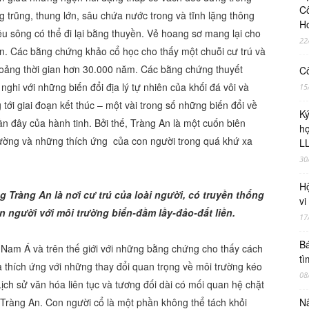
Cô
 trũng, thung lớn, sâu chứa nước trong và tĩnh lặng thông
H
u sông có thể đi lại bằng thuyền. Vẻ hoang sơ mang lại cho
22
àn. Các bằng chứng khảo cổ học cho thấy một chuỗi cư trú và
khoảng thời gian hơn 30.000 năm. Các bằng chứng thuyết
Cô
hi với những biến đổi địa lý tự nhiên của khối đá vôi và
15
tới giai đoạn kết thúc – một vài trong số những biến đổi về
Ky
gần đây của hành tinh. Bởi thế, Tràng An là một cuốn biên
ho
trường và những thích ứng của con người trong quá khứ xa
LL
30
Hộ
ng Tràng An là nơi cư trú của loài người, có truyền thống
vi
n người với môi trường biển-đầm lầy-đảo-đất liền.
17
Bá
 Nam Á và trên thế giới với những bằng chứng cho thấy cách
tì
à thích ứng với những thay đổi quan trọng về môi trường kéo
08
ch sử văn hóa liên tục và tương đối dài có mối quan hệ chặt
t Tràng An. Con người cổ là một phần không thể tách khỏi
Nâ