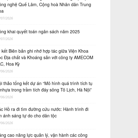
ng nghệ Quế Lâm, Cộng hoà Nhân dân Trung
oa
/07/2026
ng khai quyết toán ngân sách năm 2025
/07/2026
́ kết Biên bản ghi nhớ hợp tác giữa Viện Khoa
̣c Địa chất và Khoáng sản với công ty AMECOM
C, Hoa Kỳ
/06/2026
i thảo tổng kết dự án “Mô hình quá trình tích tụ
 nhựa trong trầm tích đáy sông Tô Lịch, Hà Nội”
/06/2026
c Hồ ra đi tìm đường cứu nước: Hành trình đi
m ánh sáng tự do cho dân tộc
/06/2026
ng cao năng lực quản lý, vận hành các công