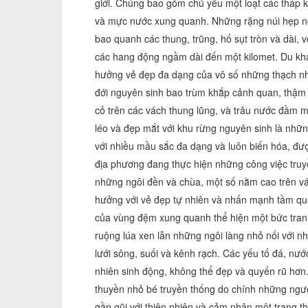
giới. Chúng bao gồm chủ yếu một loạt các tháp 
và mực nước xung quanh. Những rặng núi hẹp nối
bao quanh các thung, trũng, hố sụt tròn và dài,
các hang động ngầm dài đến một kilomet. Du khá
hưởng vẻ đẹp đa dạng của vô số những thạch nhũ
đới nguyên sinh bao trùm khắp cảnh quan, thậm 
cỏ trên các vách thung lũng, và trâu nước đầm m
léo và đẹp mắt với khu rừng nguyên sinh là nhữ
với nhiều mầu sắc đa dạng và luôn biến hóa, đư
địa phương đang thực hiện những công việc truy
những ngôi đền và chùa, một số nằm cao trên vác
hưởng với vẻ đẹp tự nhiên và nhấn mạnh tầm qu
của vùng đệm xung quanh thể hiện một bức tranh
ruộng lúa xen lẫn những ngôi làng nhỏ nối với
lưới sông, suối và kênh rạch. Các yếu tố đá, nước
nhiên sinh động, không thể đẹp và quyến rũ hơn.
thuyền nhỏ bé truyền thống do chính những người
gần gũi với thiên nhiên và cảm nhận một trạng th