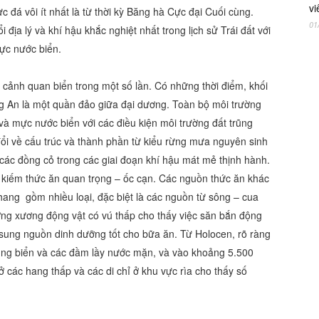
vi
c đá vôi ít nhất là từ thời kỳ Băng hà Cực đại Cuối cùng.
01
i địa lý và khí hậu khắc nghiệt nhất trong lịch sử Trái đất với
ực nước biển.
h cảnh quan biển trong một số lần. Có những thời điểm, khối
ng An là một quần đảo giữa đại dương. Toàn bộ môi trường
u và mực nước biển với các điều kiện môi trường đất trũng
đổi về cấu trúc và thành phần từ kiểu rừng mưa nguyên sinh
 các đồng cỏ trong các giai đoạn khí hậu mát mẻ thịnh hành.
ể kiếm thức ăn quan trọng – ốc cạn. Các nguồn thức ăn khác
 hang gồm nhiều loại, đặc biệt là các nguồn từ sông – cua
ượng xương động vật có vú thấp cho thấy việc săn bắn động
ổ sung nguồn dinh dưỡng tốt cho bữa ăn. Từ Holocen, rõ ràng
vũng biển và các đầm lầy nước mặn, và vào khoảng 5.500
 các hang thấp và các di chỉ ở khu vực rìa cho thấy số