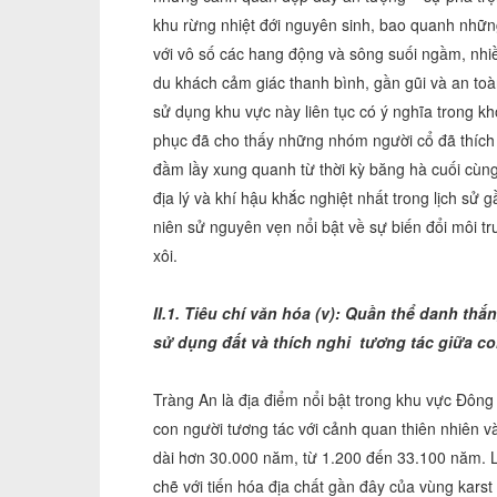
khu rừng nhiệt đới nguyên sinh, bao quanh những
với vô số các hang động và sông suối ngầm, nhiề
du khách cảm giác thanh bình, gần gũi và an to
sử dụng khu vực này liên tục có ý nghĩa trong 
phục đã cho thấy những nhóm người cổ đã thích ng
đầm lầy xung quanh từ thời kỳ băng hà cuối cùng 
địa lý và khí hậu khắc nghiệt nhất trong lịch sử 
niên sử nguyên vẹn nổi bật về sự biến đổi môi 
xôi.
II.1. Tiêu chí văn hóa (v): Quần thể danh thắ
sử dụng đất và thích nghi tương tác giữa co
Tràng An là địa điểm nổi bật trong khu vực Đông
con người tương tác với cảnh quan thiên nhiên v
dài hơn 30.000 năm, từ 1.200 đến 33.100 năm. Lị
chẽ với tiến hóa địa chất gần đây của vùng kars