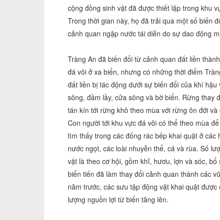
cộng đồng sinh vật đã được thiết lập trong khu vự
Trong thời gian này, họ đã trải qua một số biến đổ
cảnh quan ngập nước tái diễn do sự dao động m
Tràng An đã biến đổi từ cảnh quan đất liền thàn
đá vôi ở xa biển, nhưng có những thời điểm Trà
đất liền bị tác động dưới sự biến đổi của khí hậ
sông, đầm lầy, cửa sông và bờ biển. Rừng thay 
tán kín tới rừng khô theo mùa với rừng ôn đới và
Con người tới khu vực đá vôi có thể theo mùa đ
tìm thấy trong các đống rác bếp khai quật ở các
nước ngọt, các loài nhuyễn thể, cá và rùa. Số l
vật là theo cơ hội, gồm khỉ, hươu, lợn và sóc, b
biển tiến đã làm thay đổi cảnh quan thành các 
năm trước, các sưu tập động vật khai quật được ở
lượng nguồn lợi từ biển tăng lên.