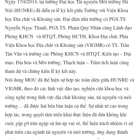
Ngày 17/4/2014, tại trường Đại học Tài nguyên Môi trường Hà
Nội (HUNRE) đã diễn ra lễ ký kết giữa Trường với Viện Khoa
học Địa chất và Khoáng sản. Đại diện nhà trường có PGS.TS
Nguyễn Ngọc Thanh, PGS.TS. Phạm Quý Nhân cùng Lãnh đạo
Phòng KHCN và HTQT, Phòng HCTH, Khoa Địa chất. Phía
Viện Khoa học Địa chất và Khoáng sản (VIGMR) có TS. Trần
Tân Văn và trưởng các Phòng KHCN và HTQT, Kiến tạo – Địa
mạo, Địa hóa và Môi trường, Thạch luận – Trầm tích luận cùng
tham dự và chứng kiến lễ ký kết này.
Nội dung MOU đã thể hiện sự hợp tác toàn diện giữa HUNRE và
VIGMR, theo đó các lĩnh vực đào tạo, nghiên cứu khoa học và
công nghệ trong lĩnh vực địa chất khoáng sản, tài nguyên và môi
trường… đã được hai bên bàn luận cụ thể. Sự nhất trí cao trong
hợp tác, trong quyết tâm triển khai thực hiện đã đưa không khí
cuộc gặp gỡ tràn ngập sự ấm áp vui vẻ, thể hiện trách nhiệm vì sự
phát triển của ngành tài nguyên và môi trường, ứng dụng thành