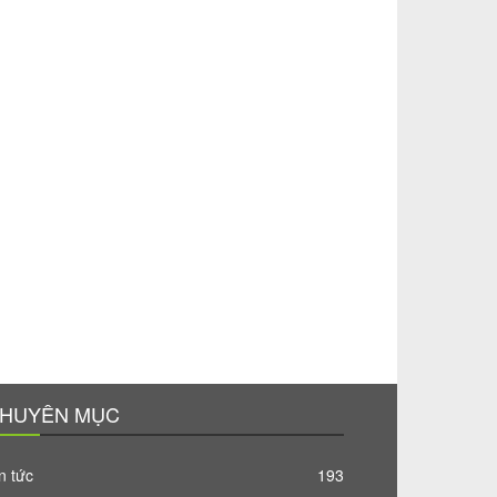
HUYÊN MỤC
n tức
193