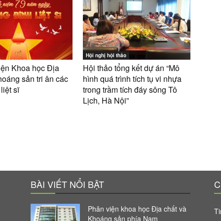
Hội nghị hội thảo
 Viện Khoa học Địa
Hội thảo tổng kết dự án “Mô
hoáng sản tri ân các
hình quá trình tích tụ vi nhựa
iệt sĩ
trong trầm tích đáy sông Tô
Lịch, Hà Nội”
BÀI VIẾT NỔI BẬT
C
Phân viện khoa học Địa chất và
Ti
Khoáng sản phía Nam