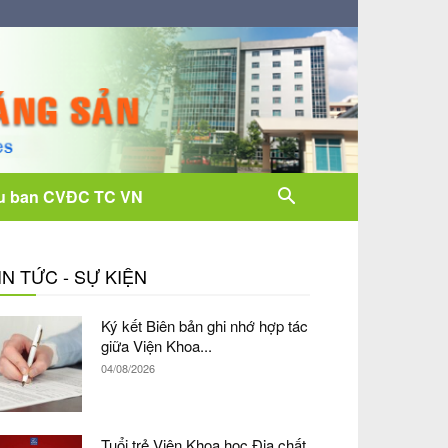
u ban CVĐC TC VN
IN TỨC - SỰ KIỆN
Ký kết Biên bản ghi nhớ hợp tác
giữa Viện Khoa...
04/08/2026
Tuổi trẻ Viện Khoa học Địa chất