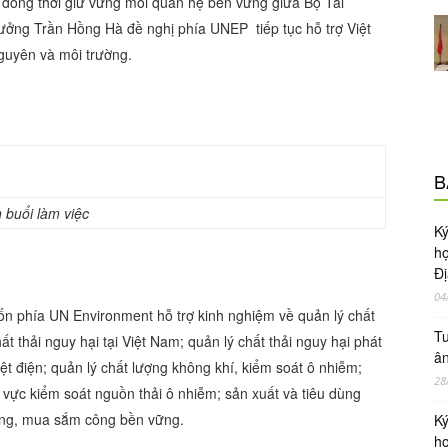
; đồng thời giữ vững mối quan hệ bền vững giữa Bộ Tài
ưởng Trần Hồng Hà đề nghị phía UNEP tiếp tục hỗ trợ Việt
nguyên và môi trường.
B
uổi làm việc
Ky
ho
Đị
04
 phía UN Environment hỗ trợ kinh nghiệm về quản lý chất
Tu
t thải nguy hại tại Việt Nam; quản lý chất thải nguy hại phát
ân
ệt điện; quản lý chất lượng không khí, kiểm soát ô nhiễm;
28
nh vực kiểm soát nguồn thải ô nhiễm; sản xuất và tiêu dùng
ường, mua sắm công bền vững.
Ky
ho