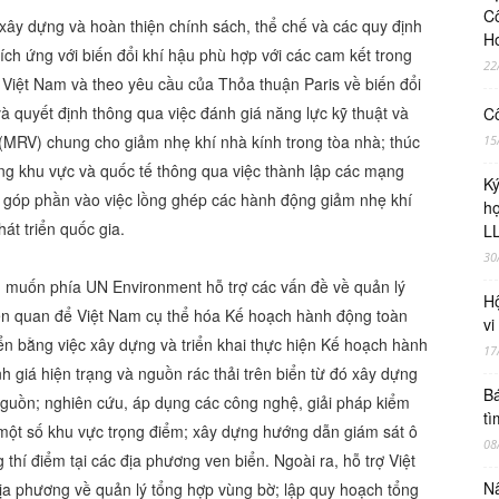
Cô
xây dựng và hoàn thiện chính sách, thể chế và các quy định
H
hích ứng với biến đổi khí hậu phù hợp với các cam kết trong
22
 Việt Nam và theo yêu cầu của Thỏa thuận Paris về biến đổi
và quyết định thông qua việc đánh giá năng lực kỹ thuật và
Cô
MRV) chung cho giảm nhẹ khí nhà kính trong tòa nhà; thúc
15
rong khu vực và quốc tế thông qua việc thành lập các mạng
Ky
ẫn góp phần vào việc lồng ghép các hành động giảm nhẹ khí
ho
át triển quốc gia.
LL
30
muốn phía UN Environment hỗ trợ các vấn đề về quản lý
Hộ
 liên quan để Việt Nam cụ thể hóa Kế hoạch hành động toàn
vi
ển bằng việc xây dựng và triển khai thực hiện Kế hoạch hành
17
 đánh giá hiện trạng và nguồn rác thải trên biển từ đó xây dựng
Bá
 nguồn; nghiên cứu, áp dụng các công nghệ, giải pháp kiểm
tì
tại một số khu vực trọng điểm; xây dựng hướng dẫn giám sát ô
08
hí điểm tại các địa phương ven biển. Ngoài ra, hỗ trợ Việt
Nâ
a phương về quản lý tổng hợp vùng bờ; lập quy hoạch tổng