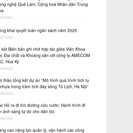
ng nghệ Quế Lâm, Cộng hoà Nhân dân Trung
oa
/07/2026
ng khai quyết toán ngân sách năm 2025
/07/2026
́ kết Biên bản ghi nhớ hợp tác giữa Viện Khoa
̣c Địa chất và Khoáng sản với công ty AMECOM
C, Hoa Kỳ
/06/2026
i thảo tổng kết dự án “Mô hình quá trình tích tụ
 nhựa trong trầm tích đáy sông Tô Lịch, Hà Nội”
/06/2026
c Hồ ra đi tìm đường cứu nước: Hành trình đi
m ánh sáng tự do cho dân tộc
/06/2026
ng cao năng lực quản lý, vận hành các công