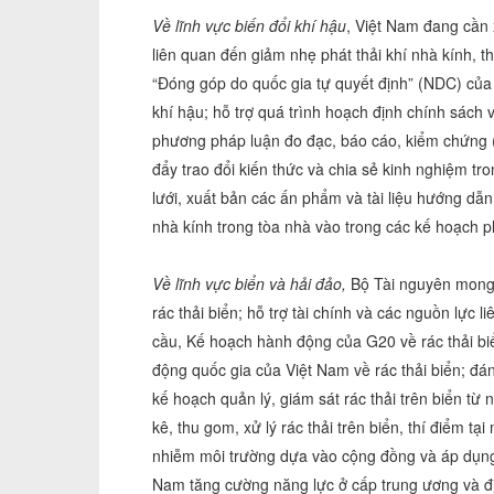
Về lĩnh vực biến đổi khí hậu
, Việt Nam đang cần 
liên quan đến giảm nhẹ phát thải khí nhà kính, t
“Đóng góp do quốc gia tự quyết định” (NDC) của
khí hậu; hỗ trợ quá trình hoạch định chính sách 
phương pháp luận đo đạc, báo cáo, kiểm chứng (
đẩy trao đổi kiến thức và chia sẻ kinh nghiệm t
lưới, xuất bản các ấn phẩm và tài liệu hướng d
nhà kính trong tòa nhà vào trong các kế hoạch ph
Về lĩnh vực biển và hải đảo,
Bộ Tài nguyên mong 
rác thải biển; hỗ trợ tài chính và các nguồn lực
cầu, Kế hoạch hành động của G20 về rác thải bi
động quốc gia của Việt Nam về rác thải biển;
kế hoạch quản lý, giám sát rác thải trên biển từ
kê, thu gom, xử lý rác thải trên biển, thí điểm 
nhiễm môi trường dựa vào cộng đồng và áp dụng t
Nam tăng cường năng lực ở cấp trung ương và đị