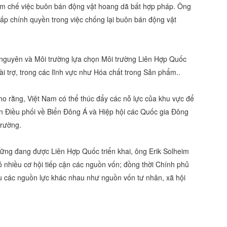
ềm chế việc buôn bán động vật hoang dã bất hợp pháp. Ông
ấp chính quyền trong việc chống lại buôn bán động vật
 nguyên và Môi trường lựa chọn Môi trường Liên Hợp Quốc
ài trợ, trong các lĩnh vực như Hóa chất trong Sản phẩm..
cho rằng, Việt Nam có thể thúc đẩy các nỗ lực của khu vực để
an Điều phối về Biển Đông Á và Hiệp hội các Quốc gia Đông
trường.
 vững đang được Liên Hợp Quốc triển khai, ông Erik Solheim
ó nhiều cơ hội tiếp cận các nguồn vốn; đồng thời Chính phủ
ều các nguồn lực khác nhau như nguồn vốn tư nhân, xã hội