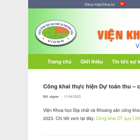
Đăng nhập/Đăng ký
Viện
Khoa
học
Địa
chất
và
Khoáng
Trang chủ
Giới thiệu
Tin tức sự 
sản
Công khai thực hiện Dự toán thu – 
Bởi
-
11/04/2023
vigmr
Viện Khoa học Địạ chất và Khoáng sản công khai
2023. Chi tiết xem tại đây:
Công khai DT quý I.