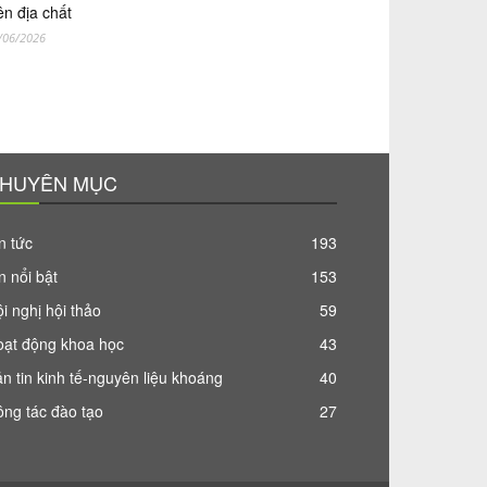
ên địa chất
/06/2026
HUYÊN MỤC
n tức
193
n nổi bật
153
i nghị hội thảo
59
oạt động khoa học
43
n tin kinh tế-nguyên liệu khoáng
40
ng tác đào tạo
27