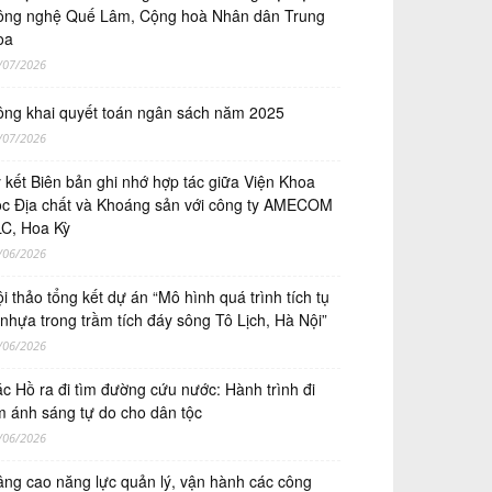
ng nghệ Quế Lâm, Cộng hoà Nhân dân Trung
oa
/07/2026
ng khai quyết toán ngân sách năm 2025
/07/2026
́ kết Biên bản ghi nhớ hợp tác giữa Viện Khoa
̣c Địa chất và Khoáng sản với công ty AMECOM
C, Hoa Kỳ
/06/2026
i thảo tổng kết dự án “Mô hình quá trình tích tụ
 nhựa trong trầm tích đáy sông Tô Lịch, Hà Nội”
/06/2026
c Hồ ra đi tìm đường cứu nước: Hành trình đi
m ánh sáng tự do cho dân tộc
/06/2026
ng cao năng lực quản lý, vận hành các công