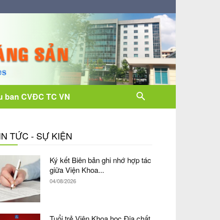
u ban CVĐC TC VN
IN TỨC - SỰ KIỆN
Ký kết Biên bản ghi nhớ hợp tác
giữa Viện Khoa...
04/08/2026
Tuổi trẻ Viện Khoa học Địa chất