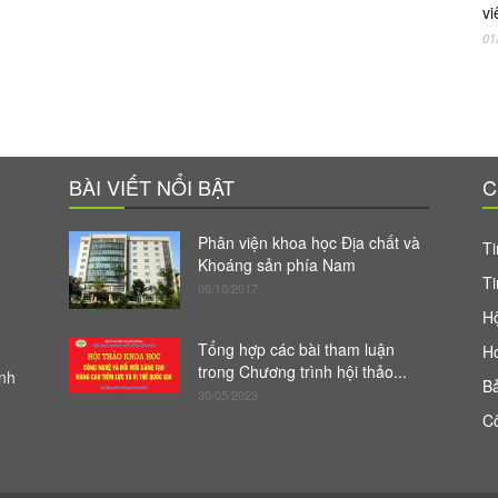
vi
01
BÀI VIẾT NỔI BẬT
C
Phân viện khoa học Địa chất và
Ti
Khoáng sản phía Nam
Ti
06/10/2017
Hộ
Tổng hợp các bài tham luận
H
trong Chương trình hội thảo...
anh
Bả
30/05/2023
Cô