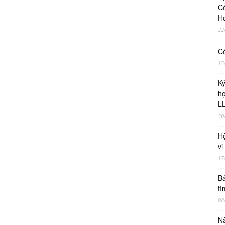
Cô
H
22
Cô
15
Ky
ho
LL
30
Hộ
vi
17
Bá
tì
08
Nâ