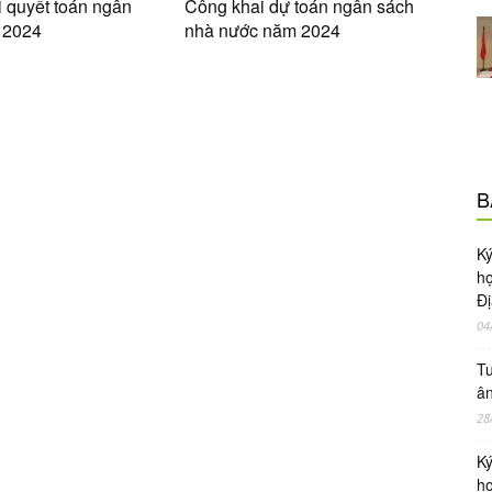
quyết toán ngân
Công khai dự toán ngân sách
 2024
nhà nước năm 2024
B
Ky
ho
Đị
04
Tu
ân
28
Ky
ho