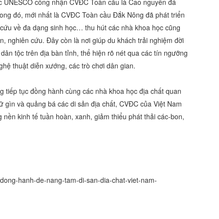
ợc UNESCO công nhận CVĐC Toàn cầu là Cao nguyên đá
ng đó, mới nhất là CVĐC Toàn cầu Đắk Nông đã phát triển
n cứu về đa dạng sinh học… thu hút các nhà khoa học cũng
, nghiên cứu. Đây còn là nơi giúp du khách trải nghiệm đời
ân tộc trên địa bàn tỉnh, thể hiện rõ nét qua các tín ngưỡng
nghệ thuật diễn xướng, các trò chơi dân gian.
g tiếp tục đồng hành cùng các nhà khoa học địa chất quan
iữ gìn và quảng bá các di sản địa chất, CVĐC của Việt Nam
 nền kinh tế tuần hoàn, xanh, giảm thiểu phát thải các-bon,
-dong-hanh-de-nang-tam-di-san-dia-chat-viet-nam-