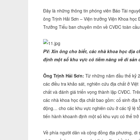
Đây là những thông tin phóng viên Báo Tài nguyê
ông Trịnh Hải Sơn – Viện trưởng Viện Khoa học 
Trưởng Tiểu ban chuyên môn về CVĐC toàn cầu
PV: Xin ông cho biết, các nhà khoa học địa 
định một số khu vực có tiềm năng về di sản
Ông Trịnh Hải Sơn:
Từ những năm đầu thế kỷ 20
các điều tra khảo sát, nghiên cứu địa chất ở Việ
chất và đánh giá triển vọng thành lập CVĐC. Trên 
các nhà khoa học địa chất bao gồm: cổ sinh địa 
động… cho các khu vực nghiên cứu ở các tỷ lệ t
tiến hành khoanh định một số khu vực có thể tr
Về phía người dân và cộng đồng địa phương, di 