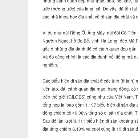
những cảnh quan đẹp như thác, đèo, hồ, khe, núi
ước (hương ước) của làng, xã. Do vậy, đã tồn tại
các nhà khoa học địa chất về di sản địa chất và
Ví dụ như núi Rồng Ở, Áng Mây, núi đôi Cô Tiên,
Ngườm Ngao, hồ Ba Bể, vịnh Hạ Long, đèo Mã P
gốc ở những địa danh đó có cảnh quan đẹp gắn v
Và đó cũng chính là các địa danh nổi tiếng mà d
nghiệm.
Các biểu hiện di sản địa chất ở các tỉnh (thành)
kiến tạo, đá, cảnh quan địa mạo, hang động, cổ s
trên thế giới (GILGES) cũng như của Việt Nam. T
tổng hợp lại bao gồm 1.197 biểu hiện di sản địa 
động chiếm tới 40,08% tổng số di sản địa chất. T
Sau đó lần lượt là 111 biểu hiện di sản khoáng 
địa tầng chiếm 6,10% và cuối cùng là 19 di sản đ