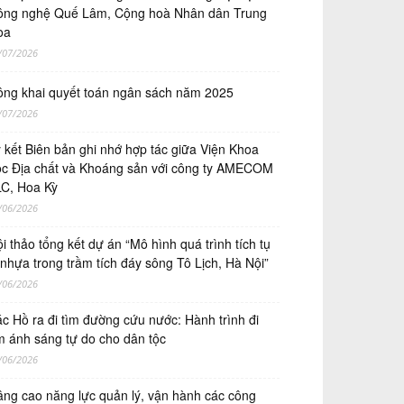
ng nghệ Quế Lâm, Cộng hoà Nhân dân Trung
oa
/07/2026
ng khai quyết toán ngân sách năm 2025
/07/2026
́ kết Biên bản ghi nhớ hợp tác giữa Viện Khoa
̣c Địa chất và Khoáng sản với công ty AMECOM
C, Hoa Kỳ
/06/2026
i thảo tổng kết dự án “Mô hình quá trình tích tụ
 nhựa trong trầm tích đáy sông Tô Lịch, Hà Nội”
/06/2026
c Hồ ra đi tìm đường cứu nước: Hành trình đi
m ánh sáng tự do cho dân tộc
/06/2026
ng cao năng lực quản lý, vận hành các công