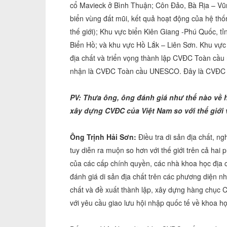
cổ Mavieck ở Bình Thuận; Côn Đảo, Bà Rịa – Vũ
biển vùng đất mũi, kết quả hoạt động của hệ th
thế giới); Khu vực biển Kiên Giang -Phú Quốc, t
Biển Hồ; và khu vực Hồ Lắk – Liên Sơn. Khu vực
địa chất và triển vọng thành lập CVĐC Toàn 
nhận là CVĐC Toàn cầu UNESCO. Đây là CVĐC 
PV: Thưa ông, ông đánh giá như thế nào về h
xây dựng CVĐC của Việt Nam so với thế giới 
Ông Trịnh Hải Sơn:
Điều tra di sản địa chất, n
tuy diễn ra muộn so hơn với thế giới trên cả hai
của các cấp chính quyền, các nhà khoa học địa c
đánh giá di sản địa chất trên các phương diện nh
chất và đề xuất thành lập, xây dựng hàng chục 
với yêu cầu giao lưu hội nhập quốc tế về khoa h