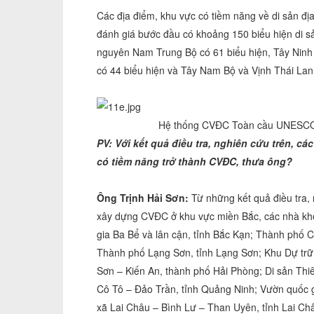
Các địa điểm, khu vực có tiềm năng về di sản đ
đánh giá bước đầu có khoảng 150 biểu hiện di sả
nguyên Nam Trung Bộ có 61 biểu hiện, Tây Ninh
có 44 biểu hiện và Tây Nam Bộ và Vịnh Thái Lan 
Hệ thống CVĐC Toàn cầu UNESCO Đ
PV: Với kết quả điều tra, nghiên cứu trên, c
có tiềm năng trở thành CVĐC, thưa ông?
Ông Trịnh Hải Sơn:
Từ những kết quả điều tra, 
xây dựng CVĐC ở khu vực miền Bắc, các nhà kho
gia Ba Bể và lân cận, tỉnh Bắc Kạn; Thành phố
Thành phố Lạng Sơn, tỉnh Lạng Sơn; Khu Dự tr
Sơn – Kiến An, thành phố Hải Phòng; Di sản Thi
Cô Tô – Đảo Trần, tỉnh Quảng Ninh; Vườn quốc 
xã Lai Châu – Bình Lư – Than Uyên, tỉnh Lai Châ