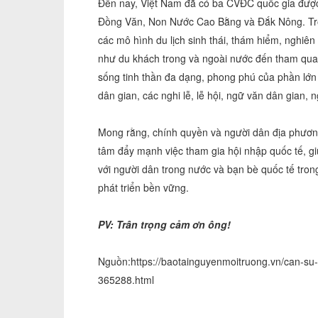
Đến nay, Việt Nam đã có ba CVĐC quốc gia đư
Đồng Văn, Non Nước Cao Bằng và Đắk Nông. Tro
các mô hình du lịch sinh thái, thám hiểm, nghiê
như du khách trong và ngoài nước đến tham quan
sống tinh thần đa dạng, phong phú của phần lớn d
dân gian, các nghi lễ, lễ hội, ngữ văn dân gian, 
Mong rằng, chính quyền và người dân địa phươn
tâm đẩy mạnh việc tham gia hội nhập quốc tế, g
với người dân trong nước và bạn bè quốc tế trong
phát triển bền vững.
PV: Trân trọng cảm ơn ông!
Nguồn:https://baotainguyenmoitruong.vn/can-su
365288.html