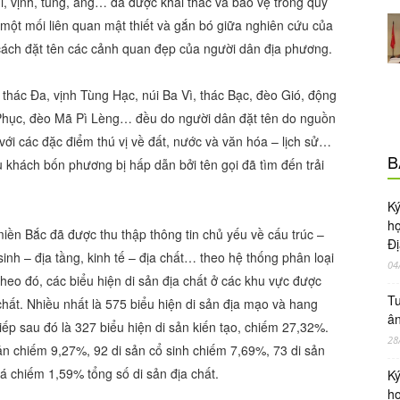
, vịnh, tùng, áng… đã được khai thác và bảo vệ trong quy
 một mối liên quan mật thiết và gắn bó giữa nghiên cứu của
 cách đặt tên các cảnh quan đẹp của người dân địa phương.
 thác Đa, vịnh Tùng Hạc, núi Ba Vì, thác Bạc, đèo Gió, động
hục, đèo Mã Pì Lèng… đều do người dân đặt tên do nguồn
ới các đặc điểm thú vị về đất, nước và văn hóa – lịch sử…
B
u khách bốn phương bị hấp dẫn bởi tên gọi đã tìm đến trải
Ky
ho
 miền Bắc đã được thu thập thông tin chủ yếu về cấu trúc –
Đị
inh – địa tầng, kinh tế – địa chất… theo hệ thống phân loại
04
heo đó, các biểu hiện di sản địa chất ở các khu vực được
Tu
chất. Nhiều nhất là 575 biểu hiện di sản địa mạo và hang
ân
iếp sau đó là 327 biểu hiện di sản kiến tạo, chiếm 27,32%.
28
sản chiếm 9,27%, 92 di sản cổ sinh chiếm 7,69%, 73 di sản
á chiếm 1,59% tổng số di sản địa chất.
Ky
ho