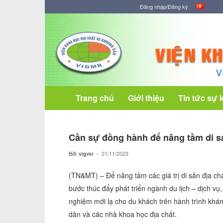
Đăng nhập/Đăng ký
Viện
Khoa
học
Địa
chất
và
Khoáng
Trang chủ
Giới thiệu
Tin tức sự 
sản
Cần sự đồng hành để nâng tầm di sả
Bởi
-
21/11/2023
vigmr
(TN&MT) – Để nâng tầm các giá trị di sản địa ch
bước thúc đẩy phát triển ngành du lịch – dịch vụ, 
nghiệm mới lạ cho du khách trên hành trình kh
dân và các nhà khoa học địa chất.