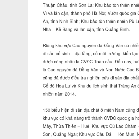
Thuận Châu, tỉnh Sơn La; Khu bảo tồn thiên nh
Vì và lân cận, thành phố Hà Nội; Vườn quốc gia
An, tỉnh Ninh Bình; Khu bảo tồn thiên nhiên Pù 
Nha – Kẻ Bàng và lân cận, tỉnh Quảng Bình.
Riêng khu vực Cao nguyên đá Đồng Văn có nhiều d
di sản cổ sinh – địa tầng, cổ môi trường, kiến tạ
được công nhận là CVĐC Toàn cầu. Đến nay, ha
là Cao nguyên đá Đồng Văn và Non Nước Cao Bằ
cũng đã được điều tra nghiên cứu di sản địa ch
Cố đô Hoa Lư và Khu du lịch sinh thái Tràng An
nhiên năm 2014.
150 biểu hiện di sản địa chất ở miền Nam cũng đ
khu vực có khả năng trở thành CVĐC quốc gia 
Mây, Thừa Thiên – Huế; Khu vực Cù Lao Chàm –
Sơn, Quảng Ngãi; Khu vực Cầu Đá – Hòn Mun, Nh