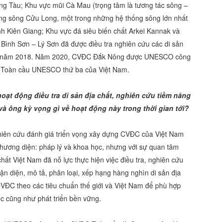
ng Tàu; Khu vực mũi Cà Mau (trọng tâm là tương tác sông –
ống sông Cửu Long, một trong những hệ thống sông lớn nhất
ỉnh Kiên Giang; Khu vực đá siêu biến chất Arkei Kannak và
 Bình Sơn – Lý Sơn đã được điều tra nghiên cứu các di sản
cầu năm 2018. Năm 2020, CVĐC Đắk Nông được UNESCO công
Toàn cầu UNESCO thứ ba của Việt Nam.
oạt động điều tra di sản địa chất, nghiên cứu tiềm năng
và ông kỳ vọng gì về hoạt động này trong thời gian tới?
ghiên cứu đánh giá triển vọng xây dựng CVĐC của Việt Nam
 phương diện: pháp lý và khoa học, nhưng với sự quan tâm
hất Việt Nam đã nỗ lực thực hiện việc điều tra, nghiên cứu
ận diện, mô tả, phân loại, xếp hạng hàng nghìn di sản địa
CVĐC theo các tiêu chuẩn thế giới và Việt Nam để phù hợp
ọc cũng như phát triển bền vững.