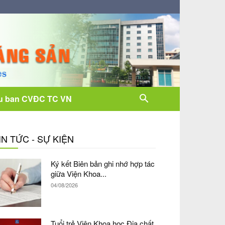
u ban CVĐC TC VN
IN TỨC - SỰ KIỆN
Ký kết Biên bản ghi nhớ hợp tác
giữa Viện Khoa...
04/08/2026
Tuổi trẻ Viện Khoa học Địa chất