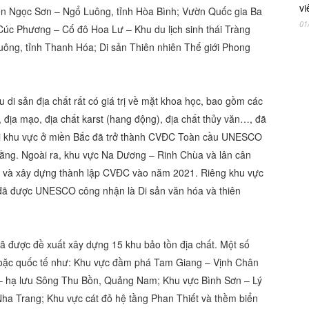
vi
iên Ngọc Sơn – Ngổ Luông, tỉnh Hòa Bình; Vườn Quốc gia Ba
01
 Cúc Phương – Cố đô Hoa Lư – Khu du lịch sinh thái Tràng
Luông, tỉnh Thanh Hóa; Di sản Thiên nhiên Thế giới Phong
i sản địa chất rất có giá trị về mặt khoa học, bao gồm các
o, địa mạo, địa chất karst (hang động), địa chất thủy văn…, đã
i khu vực ở miền Bắc đã trở thành CVĐC Toàn cầu UNESCO
ng. Ngoài ra, khu vực Na Dương – Rinh Chùa và lân cân
ất và xây dựng thành lập CVĐC vào năm 2021. Riêng khu vực
 đã được UNESCO công nhận là Di sản văn hóa và thiên
ã được đề xuất xây dựng 15 khu bảo tồn địa chất. Một số
hoặc quốc tế như: Khu vực đầm phá Tam Giang – Vịnh Chân
 hạ lưu Sông Thu Bồn, Quảng Nam; Khu vực Bình Sơn – Lý
a Trang; Khu vực cát đỏ hệ tầng Phan Thiết và thềm biển