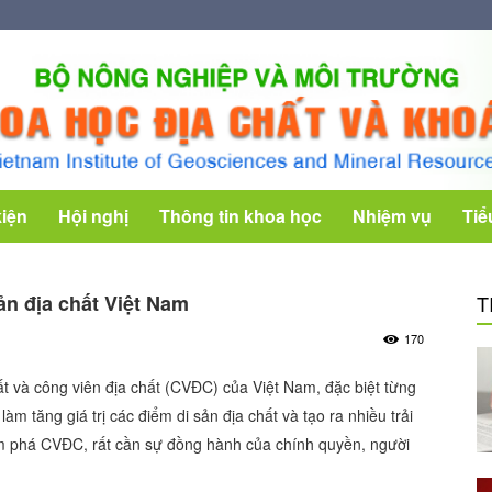
kiện
Hội nghị
Thông tin khoa học
Nhiệm vụ
Tiể
n địa chất Việt Nam
T
170
ất và công viên địa chất (CVĐC) của Việt Nam, đặc biệt từng
làm tăng giá trị các điểm di sản địa chất và tạo ra nhiều trải
ám phá CVĐC, rất cần sự đồng hành của chính quyền, người