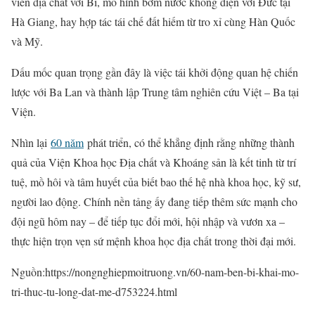
viên địa chất với Bỉ, mô hình bơm nước không điện với Đức tại
Hà Giang, hay hợp tác tái chế đất hiếm từ tro xỉ cùng Hàn Quốc
và Mỹ.
Dấu mốc quan trọng gần đây là việc tái khởi động quan hệ chiến
lược với Ba Lan và thành lập Trung tâm nghiên cứu Việt – Ba tại
Viện.
Nhìn lại
60 năm
phát triển, có thể khẳng định rằng những thành
quả của Viện Khoa học Địa chất và Khoáng sản là kết tinh từ trí
tuệ, mồ hôi và tâm huyết của biết bao thế hệ nhà khoa học, kỹ sư,
người lao động. Chính nền tảng ấy đang tiếp thêm sức mạnh cho
đội ngũ hôm nay – để tiếp tục đổi mới, hội nhập và vươn xa –
thực hiện trọn vẹn sứ mệnh khoa học địa chất trong thời đại mới.
Nguồn:https://nongnghiepmoitruong.vn/60-nam-ben-bi-khai-mo-
tri-thuc-tu-long-dat-me-d753224.html