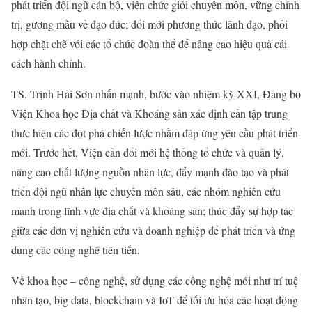
phát triển đội ngũ cán bộ, viên chức giỏi chuyên môn, vững chính
trị, gương mẫu về đạo đức; đổi mới phương thức lãnh đạo, phối
hợp chặt chẽ với các tổ chức đoàn thể để nâng cao hiệu quả cải
cách hành chính.
TS. Trịnh Hải Sơn nhấn mạnh, bước vào nhiệm kỳ XXI, Đảng bộ
Viện Khoa học Địa chất và Khoáng sản xác định cần tập trung
thực hiện các đột phá chiến lược nhằm đáp ứng yêu cầu phát triển
mới. Trước hết, Viện cần đổi mới hệ thống tổ chức và quản lý,
nâng cao chất lượng nguồn nhân lực, đẩy mạnh đào tạo và phát
triển đội ngũ nhân lực chuyên môn sâu, các nhóm nghiên cứu
mạnh trong lĩnh vực địa chất và khoáng sản; thúc đẩy sự hợp tác
giữa các đơn vị nghiên cứu và doanh nghiệp để phát triển và ứng
dụng các công nghệ tiên tiến.
Về khoa học – công nghệ, sử dụng các công nghệ mới như trí tuệ
nhân tạo, big data, blockchain và IoT để tối ưu hóa các hoạt động