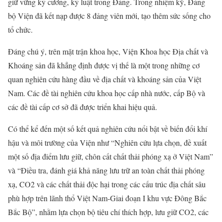
giữ vững kỷ cương, kỷ luật trong Đảng. Trong nhiệm kỳ, Đảng
bộ Viện đã kết nạp được 8 đảng viên mới, tạo thêm sức sống cho
tổ chức.
Đáng chú ý, trên mặt trận khoa học, Viện Khoa học Địa chất và
Khoáng sản đã khẳng định được vị thế là một trong những cơ
quan nghiên cứu hàng đầu về địa chất và khoáng sản của Việt
Nam. Các đề tài nghiên cứu khoa học cấp nhà nước, cấp Bộ và
các đề tài cấp cơ sở đã được triển khai hiệu quả.
Có thể kể đến một số kết quả nghiên cứu nổi bật về biến đổi khí
hậu và môi trường của Viện như “Nghiên cứu lựa chọn, đề xuất
một số địa điểm lưu giữ, chôn cất chất thải phóng xạ ở Việt Nam”
và “Điều tra, đánh giá khả năng lưu trữ an toàn chất thải phóng
xạ, CO2 và các chất thải độc hại trong các cấu trúc địa chất sâu
phù hợp trên lãnh thổ Việt Nam-Giai đoạn I khu vực Đông Bắc
Bắc Bộ”, nhằm lựa chọn bộ tiêu chí thích hợp, lưu giữ CO2, các