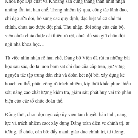
Khoa học Địa chất và Khoáng sản cũng thẳng thắn nhìn nhận
những tồn tại, hạn chế. Trong nhiệm kỳ qua, công tác lãnh đạo,
chỉ đạo sửa đổi, bổ sung các quy định, đặc biệt về cơ chế tài
chính, chưa tạo được đột phá. Thu nhập, đời sống của cán bộ,
viên chức chưa được cải thiện rõ rệt, chưa đủ sức giữ chân đội
ngũ nhà khoa học…
Từ việc nhìn nhận rõ hạn chế, Đảng bộ Viện đã rút ra những bài
học sâu sắc, đó là luôn bám sát chỉ đạo của cấp trên, giữ vững
nguyên tắc tập trung dân chủ và đoàn kết nội bộ; xây dựng kế
hoạch cụ thể, phân công rõ trách nhiệm, kịp thời khắc phục thiếu
sót; nâng cao chất lượng kiểm tra, giám sát; phát huy vai trò phản
biện của các tổ chức đoàn thể.
Đồng thời, chọn đội ngũ cấp ủy viên tâm huyết, bản lĩnh, năng
lực và trách nhiệm cao; xây dựng Đảng toàn diện về chính trị, tư
tưởng, tổ chức, cán bộ; đẩy mạnh giáo dục chính trị, tư tưởng;