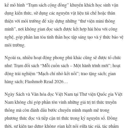
kế mô hình “Trạm sách cộng đồng” khuyến khích học sinh vận
dụng kiến thức, sử dụng các nguyên vật liệu tái chế hoặc thân
thiện với môi trường để xây dựng những “thư viện mini thông
minh”, nơi không gian đọc sách được kết hợp hài hòa với công
nghệ, góp phần lan tỏa tinh thần học tập sáng tạo và ý thức bảo vệ
môi trường.
Ngoài ra, nhiều hoạt động phong phú khác cũng sẽ được tổ chức
như: Trạm đổi sách “Mỗi cuốn sách – Một hành trình mới”; hoạt
động trải nghiệm “Mạch chỉ nhỏ kết nối”; trao tặng sách; gian
hàng sách; Flashmob Read 2026…
Ngày Sách và Văn hóa đọc Việt Nam tại Thư viện Quốc gia Việt
Nam không chỉ góp phần tôn vinh những giá trị tri thức truyền
thống mà còn đánh dấu bước chuyển mình mạnh mẽ trong
phương thức đọc và tiếp cận tri thức trong kỷ nguyên số. Đồng
thời, sự kiện tạo dựng không gian kết nối giữa tác giả, tác phẩm