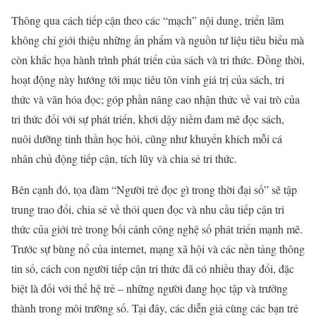
Thông qua cách tiếp cận theo các “mạch” nội dung, triển lãm
không chỉ giới thiệu những ấn phẩm và nguồn tư liệu tiêu biểu mà
còn khắc họa hành trình phát triển của sách và tri thức. Đồng thời,
hoạt động này hướng tới mục tiêu tôn vinh giá trị của sách, tri
thức và văn hóa đọc; góp phần nâng cao nhận thức về vai trò của
tri thức đối với sự phát triển, khơi dậy niềm đam mê đọc sách,
nuôi dưỡng tinh thần học hỏi, cũng như khuyến khích mỗi cá
nhân chủ động tiếp cận, tích lũy và chia sẻ tri thức.
Bên cạnh đó, tọa đàm “Người trẻ đọc gì trong thời đại số” sẽ tập
trung trao đổi, chia sẻ về thói quen đọc và nhu cầu tiếp cận tri
thức của giới trẻ trong bối cảnh công nghệ số phát triển mạnh mẽ.
Trước sự bùng nổ của internet, mạng xã hội và các nền tảng thông
tin số, cách con người tiếp cận tri thức đã có nhiều thay đổi, đặc
biệt là đối với thế hệ trẻ – những người đang học tập và trưởng
thành trong môi trường số. Tại đây, các diễn giả cùng các bạn trẻ