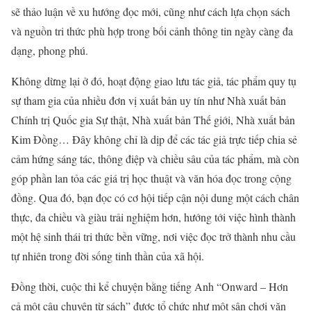
sẽ thảo luận về xu hướng đọc mới, cũng như cách lựa chọn sách
và nguồn tri thức phù hợp trong bối cảnh thông tin ngày càng đa
dạng, phong phú.
Không dừng lại ở đó, hoạt động giao lưu tác giả, tác phẩm quy tụ
sự tham gia của nhiều đơn vị xuất bản uy tín như Nhà xuất bản
Chính trị Quốc gia Sự thật, Nhà xuất bản Thế giới, Nhà xuất bản
Kim Đồng… Đây không chỉ là dịp để các tác giả trực tiếp chia sẻ
cảm hứng sáng tác, thông điệp và chiều sâu của tác phẩm, mà còn
góp phần lan tỏa các giá trị học thuật và văn hóa đọc trong cộng
đồng. Qua đó, bạn đọc có cơ hội tiếp cận nội dung một cách chân
thực, đa chiều và giàu trải nghiệm hơn, hướng tới việc hình thành
một hệ sinh thái tri thức bền vững, nơi việc đọc trở thành nhu cầu
tự nhiên trong đời sống tinh thần của xã hội.
Đồng thời, cuộc thi kể chuyện bằng tiếng Anh “Onward – Hơn
cả một câu chuyện từ sách” được tổ chức như một sân chơi văn