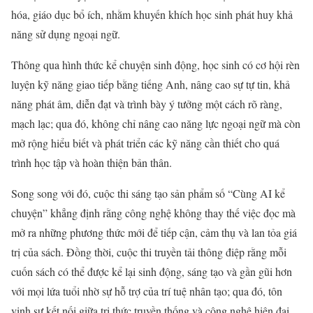
hóa, giáo dục bổ ích, nhằm khuyến khích học sinh phát huy khả
năng sử dụng ngoại ngữ.
Thông qua hình thức kể chuyện sinh động, học sinh có cơ hội rèn
luyện kỹ năng giao tiếp bằng tiếng Anh, nâng cao sự tự tin, khả
năng phát âm, diễn đạt và trình bày ý tưởng một cách rõ ràng,
mạch lạc; qua đó, không chỉ nâng cao năng lực ngoại ngữ mà còn
mở rộng hiểu biết và phát triển các kỹ năng cần thiết cho quá
trình học tập và hoàn thiện bản thân.
Song song với đó, cuộc thi sáng tạo sản phẩm số “Cùng AI kể
chuyện” khẳng định rằng công nghệ không thay thế việc đọc mà
mở ra những phương thức mới để tiếp cận, cảm thụ và lan tỏa giá
trị của sách. Đồng thời, cuộc thi truyền tải thông điệp rằng mỗi
cuốn sách có thể được kể lại sinh động, sáng tạo và gần gũi hơn
với mọi lứa tuổi nhờ sự hỗ trợ của trí tuệ nhân tạo; qua đó, tôn
vinh sự kết nối giữa tri thức truyền thống và công nghệ hiện đại,