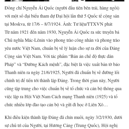
Đồng chí Nguyễn Ái Quốc (người đầu tiên bên trái, hàng ngồi)
với một số đại biểu tham dự Đại hội lần thứ 5 Quốc tế cộng sản
tại Moskva, từ 17/6 – 8/7/1924. Ảnh: Tư liệu/TTXVN phát
Từ năm 1921 đến năm 1930, Nguyễn Ái Quốc ra sức truyền bá
Chủ nghĩa Mác-Lênin vào phong trào công nhân và phong trào
yêu nước Việt Nam, chuẩn bị về lý luận cho sự ra đời của Đảng
Cộng sản Việt Nam. Với tác phẩm “Bản án chế độ thực dân
Pháp” và “Đường Kách mệnh”, đặc biệt là việc xuất bản tờ báo
Thanh niên ra ngày 21/6/1925, Người đã chuẩn bị về đường lối
chính trị để tiến tới thành lập Đảng. Trong thời gian này, Người
cũng tập trung cho việc chuẩn bị về tổ chức và cán bộ thông qua
việc lập ra Hội Việt Nam Cách mạng Thanh niên (1925) và tổ
chức nhiều lớp đào tạo cán bộ và gửi đi học ở Liên Xô…
Khi điều kiện thành lập Đảng đã chín muồi, ngày 3/2/1930, dưới
sự chủ trì của Người, tại Hương Cảng (Trung Quốc), Hội nghị