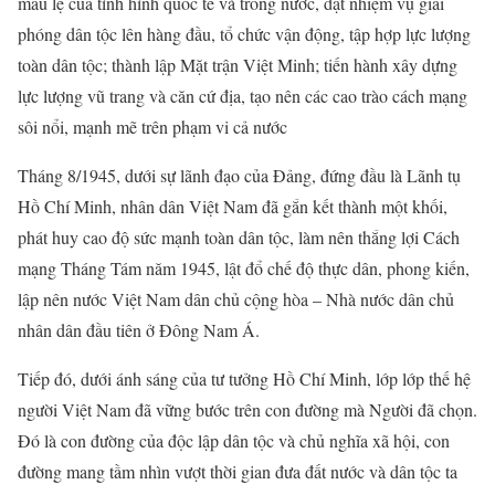
mau lẹ của tình hình quốc tế và trong nước, đặt nhiệm vụ giải
phóng dân tộc lên hàng đầu, tổ chức vận động, tập hợp lực lượng
toàn dân tộc; thành lập Mặt trận Việt Minh; tiến hành xây dựng
lực lượng vũ trang và căn cứ địa, tạo nên các cao trào cách mạng
sôi nổi, mạnh mẽ trên phạm vi cả nước
Tháng 8/1945, dưới sự lãnh đạo của Đảng, đứng đầu là Lãnh tụ
Hồ Chí Minh, nhân dân Việt Nam đã gắn kết thành một khối,
phát huy cao độ sức mạnh toàn dân tộc, làm nên thắng lợi Cách
mạng Tháng Tám năm 1945, lật đổ chế độ thực dân, phong kiến,
lập nên nước Việt Nam dân chủ cộng hòa – Nhà nước dân chủ
nhân dân đầu tiên ở Đông Nam Á.
Tiếp đó, dưới ánh sáng của tư tưởng Hồ Chí Minh, lớp lớp thế hệ
người Việt Nam đã vững bước trên con đường mà Người đã chọn.
Đó là con đường của độc lập dân tộc và chủ nghĩa xã hội, con
đường mang tầm nhìn vượt thời gian đưa đất nước và dân tộc ta