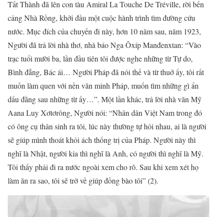
Tất Thành đã lên con tàu Amiral La Touche De Tréville, rời bến
cảng Nhà Rồng, khởi đầu một cuộc hành trình tìm đường cứu
nước. Mục đích của chuyến đi này, hơn 10 năm sau, năm 1923,
Người đã trả lời nhà thơ, nhà báo Nga Ôxíp Manđenxtan: “Vào
trạc tuổi mười ba, lần đầu tiên tôi được nghe những từ Tự do,
Bình đẳng, Bác ái… Người Pháp đã nói thế và từ thuở ấy, tôi rất
muốn làm quen với nền văn minh Pháp, muốn tìm những gì ẩn
dấu đằng sau những từ ấy…”. Một lần khác, trả lời nhà văn Mỹ
Aana Luy Xơtơrông, Người nói: “Nhân dân Việt Nam trong đó
có ông cụ thân sinh ra tôi, lúc này thường tự hỏi nhau, ai là người
sẽ giúp mình thoát khỏi ách thống trị của Pháp. Người này thì
nghĩ là Nhật, người kia thì nghĩ là Anh, có người thì nghĩ là Mỹ.
Tôi thấy phải đi ra nước ngoài xem cho rõ. Sau khi xem xét họ
làm ăn ra sao, tôi sẽ trở về giúp đồng bào tôi” (2).