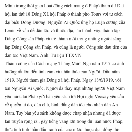
Minh trong thời gian hoạt động cách mạng ở Pháp) tham dự Đại
hội lần thứ 18 Đảng Xã hội Pháp ở thành phố Tours với tư cách
đại biểu Đông Dương. Nguyễn Ái Quốc ủng hộ Luận cương của
Lenin về vấn đề dân tộc và thuộc địa; tán thành việc thành lập
Đảng Cộng sản Pháp và trở thành một trong những người sáng
lập Đảng Cộng sản Pháp, và cũng là người Cộng sản đầu tiên của
dân tộc Việt Nam. Ảnh: Tư liệu TTXVN
Thành công của Cách mạng Tháng Mười Nga năm 1917 có ảnh
hưởng rất lớn đến tình cảm và nhận thức của Người. Đầu năm
1919, Người tham gia Đảng xã hội Pháp. Ngày 18/6/1919, với
tên Nguyễn Ái Quốc, Người đã thay mặt những người Việt Nam
yêu nước tại Pháp gửi bản yêu sách tới Hội nghị Vécxây yêu cầu
về quyền tự do, dân chủ, bình đẳng dân tộc cho nhân dân An
Nam. Tuy bản yêu sách không được chấp nhận nhưng đã được
lan truyền rộng rãi, gây tiếng vang lớn trong dư luận nước Pháp,
thức tỉnh tinh thần đấu tranh của các nước thuộc địa; đồng thời