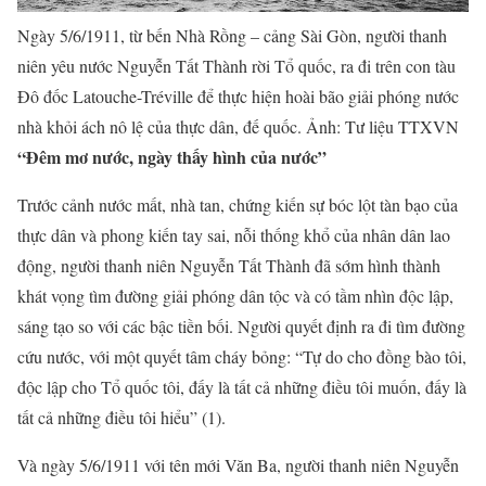
Ngày 5/6/1911, từ bến Nhà Rồng – cảng Sài Gòn, người thanh
niên yêu nước Nguyễn Tất Thành rời Tổ quốc, ra đi trên con tàu
Đô đốc Latouche-Tréville để thực hiện hoài bão giải phóng nước
nhà khỏi ách nô lệ của thực dân, đế quốc. Ảnh: Tư liệu TTXVN
“Đêm mơ nước, ngày thấy hình của nước”
Trước cảnh nước mất, nhà tan, chứng kiến sự bóc lột tàn bạo của
thực dân và phong kiến tay sai, nỗi thống khổ của nhân dân lao
động, người thanh niên Nguyễn Tất Thành đã sớm hình thành
khát vọng tìm đường giải phóng dân tộc và có tầm nhìn độc lập,
sáng tạo so với các bậc tiền bối. Người quyết định ra đi tìm đường
cứu nước, với một quyết tâm cháy bỏng: “Tự do cho đồng bào tôi,
độc lập cho Tổ quốc tôi, đấy là tất cả những điều tôi muốn, đấy là
tất cả những điều tôi hiểu” (1).
Và ngày 5/6/1911 với tên mới Văn Ba, người thanh niên Nguyễn