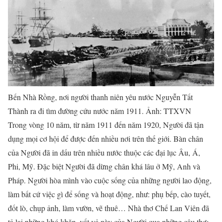
Bến Nhà Rồng, nơi người thanh niên yêu nước Nguyễn Tất
Thành ra đi tìm đường cứu nước năm 1911. Ảnh: TTXVN
Trong vòng 10 năm, từ năm 1911 đến năm 1920, Người đã tận
dụng mọi cơ hội để được đến nhiều nơi trên thế giới. Bàn chân
của Người đã in dấu trên nhiều nước thuộc các đại lục Âu, Á,
Phi, Mỹ. Đặc biệt Người đã dừng chân khá lâu ở Mỹ, Anh và
Pháp. Người hòa mình vào cuộc sống của những người lao động,
làm bất cứ việc gì để sống và hoạt động, như: phụ bếp, cào tuyết,
đốt lò, chụp ảnh, làm vườn, vẽ thuê… Nhà thơ Chế Lan Viên đã
tả lại những khó khăn, vất vả này của Người qua những câu thơ: