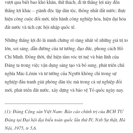
vượt qua biết bao khó khăn, thử thách, đi từ thắng lợi này đến
thắng lợi khác – giành độc lập dân tộc, thống nhất đất nước; thực
hiện công cuộc đổi mới, tiến hành công nghiệp hóa, hiện đại hóa
đất nước và tích cực hội nhập quốc tế.
Những thắng lợi đó là minh chứng rõ ràng nhất về những giá trị to
lớn, soi sáng, dẫn đường của tư tưởng, đạo đức, phong cách Hồ
Chí Minh. Đồng thời, thể hiện tầm vóc trí tuệ và bản lĩnh của
Đảng ta trong việc vận dụng sáng tạo và bổ sung, phát triển chủ
nghĩa Mác-Lênin và tư tưởng của Người không chỉ trong sự
nghiệp đấu tranh giải phóng dân tộc mà trong cả sự nghiệp đổi
mới, phát triển đất nước, xây dựng và bảo vệ Tổ quốc ngày nay.
————————————————–
(1): Đảng Cộng sản Việt Nam: Báo cáo chính trị của BCH TƯ
Đảng tại Đại hội đại biểu toàn quốc lần thứ IV, Nxb Sự thật, Hà
Nội, 1975, tr 5,6.