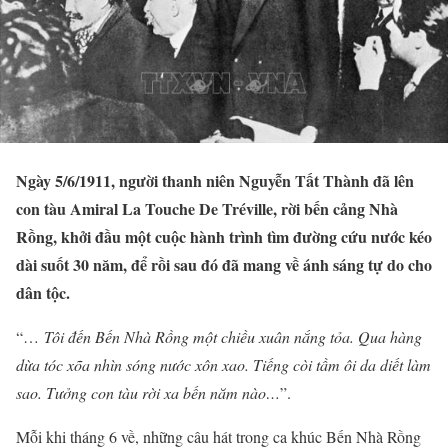
Ngày 5/6/1911, người thanh niên Nguyễn Tất Thành đã lên
con tàu Amiral La Touche De Tréville, rời bến cảng Nhà
Rồng, khởi đầu một cuộc hành trình tìm đường cứu nước kéo
dài suốt 30 năm, để rồi sau đó đã mang về ánh sáng tự do cho
dân tộc.
“…
Tôi đến Bến Nhà Rồng một chiều xuân nắng tỏa. Qua hàng
dừa tóc xõa nhìn sóng nước xôn xao. Tiếng còi tầm ôi da diết làm
sao. Tưởng con tàu rời xa bến năm nào…
”.
Mỗi khi tháng 6 về, những câu hát trong ca khúc Bến Nhà Rồng