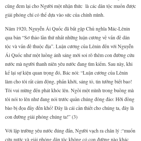
cũng đem lại cho Người một nhận thức là các dân tộc muốn được
giải phóng chỉ có thể dựa vào sức của chính mình.
Năm 1920, Nguyễn Ái Quốc đã bắt gặp Chủ nghĩa Mác-Lênin
qua bản “Sơ thảo lần thứ nhất những luận cương về vấn đề dân
tộc và vấn đề thuộc địa”. Luận cương của Lênin đến với Nguyễn
Ái Quốc như một luồng ánh sáng mới soi rõ thêm con đường cứu
nước mà người thanh niên yêu nước đang tìm kiếm. Sau này, khi
kể lại sự kiện quan trọng đó, Bác nói: “Luận cương của Lênin
làm cho tôi rất cảm động, phấn khởi, sáng tỏ, tin tưởng biết bao!
Tôi vui mừng đến phát khóc lên. Ngồi một mình trong buồng mà
tôi nói to lên như đang nói trước quần chúng đông đảo: Hỡi đồng
bào bị đọa đầy đến khổ! Đây là cái cần thiết cho chúng ta, đây là
con đường giải phóng chúng ta!” (3)
Với lập trường yêu nước đúng đắn, Người vạch ra chân lý :“muốn
cứu nước và giải phóng dân tộc không có con đường nào khác