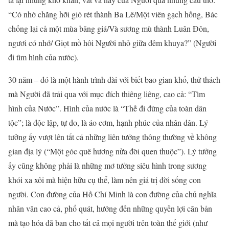
“Có nhớ chăng hỡi gió rét thành Ba Lê/Một viên gạch hồng, Bác
chống lại cả một mùa băng giá/Và sương mù thành Luân Đôn,
ngươi có nhớ/ Giọt mồ hôi Người nhỏ giữa đêm khuya?” (Người
đi tìm hình của nước).
30 năm – đó là một hành trình dài với biết bao gian khổ, thử thách
mà Người đã trải qua với mục đích thiêng liêng, cao cả: “Tìm
hình của Nước”. Hình của nước là “Thế đi đứng của toàn dân
tộc”; là độc lập, tự do, là áo cơm, hạnh phúc của nhân dân. Lý
tưởng ấy vượt lên tất cả những liên tưởng thông thường về không
gian địa lý (“Một góc quê hương nửa đời quen thuộc”). Lý tưởng
ấy cũng không phải là những mơ tưởng siêu hình trong sương
khói xa xôi mà hiện hữu cụ thể, làm nên giá trị đời sống con
người. Con đường của Hồ Chí Minh là con đường của chủ nghĩa
nhân văn cao cả, phổ quát, hướng đến những quyền lợi căn bản
mà tạo hóa đã ban cho tất cả mọi người trên toàn thế giới (như