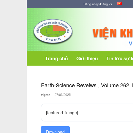
Đăng nhập/Đăng ký
Viện
Khoa
học
Địa
chất
và
Khoáng
Trang chủ
Giới thiệu
Tin tức sự 
sản
Earth-Science Reveiws , Volume 262,
-
27/03/2025
vigmr
[featured_image]
Download