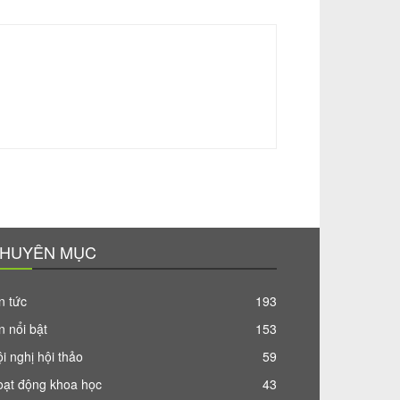
HUYÊN MỤC
n tức
193
n nổi bật
153
i nghị hội thảo
59
oạt động khoa học
43