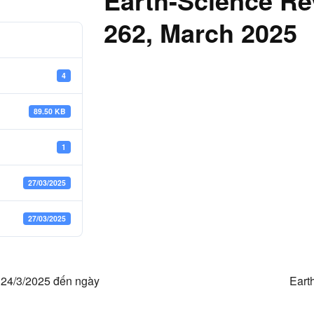
Earth-Science Re
262, March 2025
4
89.50 KB
1
27/03/2025
27/03/2025
ày 24/3/2025 đến ngày
Eart