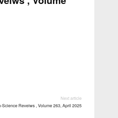
veiws , Volume
Next article
h-Science Reveiws , Volume 263, April 2025