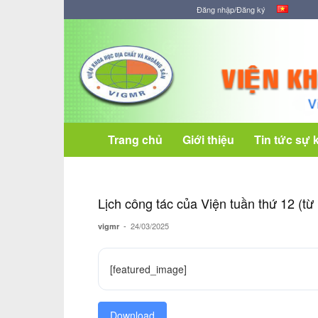
Đăng nhập/Đăng ký
Viện
Khoa
học
Địa
chất
và
Khoáng
Trang chủ
Giới thiệu
Tin tức sự 
sản
Lịch công tác của Viện tuần thứ 12
-
24/03/2025
vigmr
[featured_image]
Download